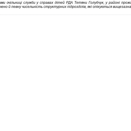
ами очільниці служби у справах дітей РДА Тетяни Голубчук, у районі прож
чено й певну чисельність структурних підрозділів, які опікуються вищезаз