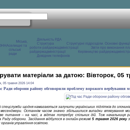
Діяльність РДА
Міська,
Структура
Структурні підрозділи. Основні функці
ОННА
селищні та
роботи райдержадміністрації
Звіти про виконання пл
сільські
райдержадміністрації
Керівництво райдержадміністра
ради
Довідник телефонів
рувати матеріали за датою: Вівторок, 05 
к, 05 травня 2026 14:04
ас Ради оборони району обговорили проблему ворожого вербування м
кі спецслужби щодня намагаються залучити українських підлітків до злочин
 месенджери. Останнім часом значно збільшилися випадки втягування мол
ве питання – на часі, а відтак потребує спільних дій. Тож начальниця ра
а Раду оборони. Засідання відбулося в онлайн-режимі
5 травня 2026 року
 органів управління освітою.