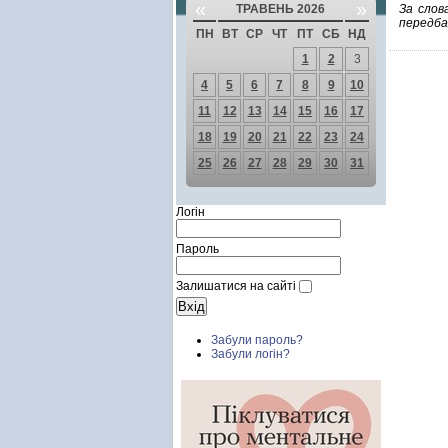
«
»
ТРАВЕНЬ 2026
За слов
передба
ПН
ВТ
СР
ЧТ
ПТ
СБ
НД
1
2
3
4
5
6
7
8
9
10
11
12
13
14
15
16
17
18
19
20
21
22
23
24
25
26
27
28
29
30
31
Логін
Пароль
Залишатися на сайті
Забули пароль?
Забули логін?