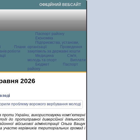
ОФІЦІЙНИЙ ВЕБСАЙТ
Паспорт району
Економіка
Підприємства, установи,
ї
Плани
організації
Проведення
анів роботи
закупівель за державні кошти
ції
Медицина
Сім'я,
молодь та спорт
Виплати
Бюджет
Паспорт
району
травня 2026
олоді
ів проти України, використовуючи комп’ютерні
оді до протиправної диверсійної діяльності.
йонної військової адміністрації Ольга Ващук
за участю керівників територіальних громад і