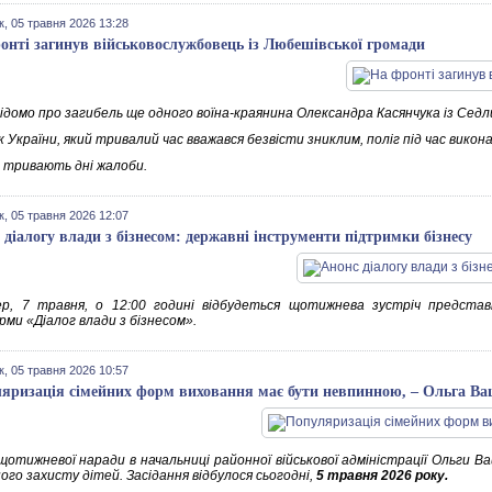
к, 05 травня 2026 13:28
онті загинув військовослужбовець із Любешівської громади
ідомо про загибель ще одного воїна-краянина Олександра Касянчука із Седл
 України, який тривалий час вважався безвісти зниклим, поліг під час викон
і тривають дні жалоби.
к, 05 травня 2026 12:07
 діалогу влади з бізнесом: державні інструменти підтримки бізнесу
р, 7 травня, о 12:00 годині відбудеться щотижнева зустріч представ
ми «Діалог влади з бізнесом».
к, 05 травня 2026 10:57
яризація сімейних форм виховання має бути невпинною, – Ольга В
 щотижневої наради в начальниці районної військової адміністрації Ольги В
ого захисту дітей. Засідання відбулося сьогодні,
5 травня 2026 року.