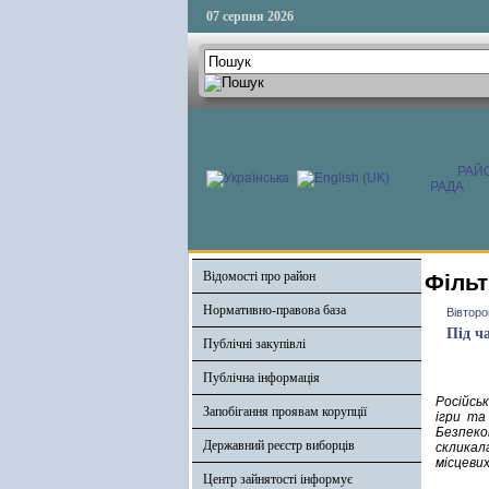
07 серпня 2026
РАЙ
РАДА
Відомості про район
Фільт
Нормативно-правова база
Вівторо
Під ч
Публічні закупівлі
Публічна інформація
Російсь
Запобігання проявам корупції
ігри та
Безпеко
Державний реєстр виборців
скликал
місцевих
Центр зайнятості інформує