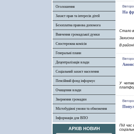
Оголошення
Вівторо
На фр
Захист прав та інтересів дітей
Безоплатна правова допомога
Стало в
Вивчення громадської думки
Захисник
Спостережна комісія
В район
Генеральні плани
Вівторо
Децентралізація влади
Анонс
Соціальний захист населення
Пенсійний фонд інформує
У четве
платфор
Очищення влади
Звернення громадян
Вівторо
Попул
Містобудівні умови та обмеження
Інформація для ВПО
Під час
АРХІВ НОВИН
соціальн