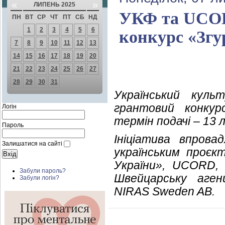
«
»
ЛИПЕНЬ 2025
УКФ та UCOR
ПН
ВТ
СР
ЧТ
ПТ
СБ
НД
1
2
3
4
5
6
конкурс «Згу
7
8
9
10
11
12
13
14
15
16
17
18
19
20
21
22
23
24
25
26
27
28
29
30
31
Український кул
грантовий конкур
Логін
термін подачі – 13 
Пароль
Ініціатива впров
Залишатися на сайті
українським проєк
України», UCORD,
Забули пароль?
Швейцарську аген
Забули логін?
NIRAS Sweden AB.