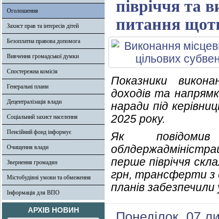
півріччя та 
Оголошення
питання щоти
Захист прав та інтересів дітей
Безоплатна правова допомога
Вивчення громадської думки
Спостережна комісія
Показники викона
Генеральні плани
доходів та напрямк
Децентралізація влади
наради під керівни
2025 року.
Соціальний захист населення
Пенсійний фонд інформує
Як повідомив
облдержадміністра
Очищення влади
перше півріччя скла
Звернення громадян
грн, трансферти з 
Містобудівні умови та обмеження
планів забезпечили
Інформація для ВПО
АРХІВ НОВИН
Понеділок, 07 л