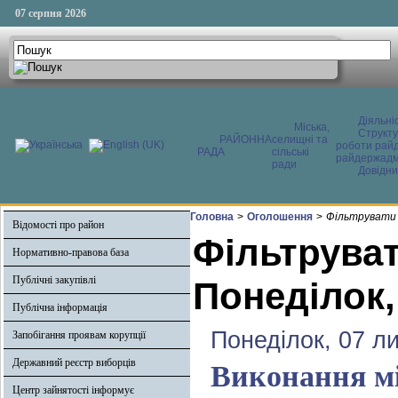
07 серпня 2026
Діяльні
Міська,
Структ
РАЙОННА
селищні та
роботи райд
РАДА
сільські
райдержадмі
ради
Довідни
Головна
>
Оголошення
>
Фільтрувати 
Відомості про район
Фільтруват
Нормативно-правова база
Публічні закупівлі
Понеділок,
Публічна інформація
Понеділок, 07 л
Запобігання проявам корупції
Державний реєстр виборців
Виконання мі
Центр зайнятості інформує