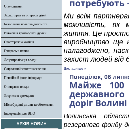
потребують 
Оголошення
Ми всім партнерам
Захист прав та інтересів дітей
можливість, як 
Безоплатна правова допомога
життя. Це просто 
Вивчення громадської думки
виробництво ще н
Спостережна комісія
налагоджено, наск
Генеральні плани
захист людей від 
Децентралізація влади
Докладніше »
Соціальний захист населення
Понеділок, 06 липн
Пенсійний фонд інформує
Майже 100 
Очищення влади
державного
Звернення громадян
доріг Волині
Містобудівні умови та обмеження
Інформація для ВПО
Волинська облас
резервного фонду 
АРХІВ НОВИН