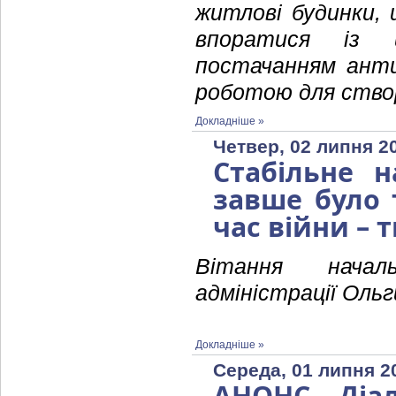
житлові будинки, 
впоратися із
постачанням анти
роботою для створ
Докладніше »
Четвер, 02 липня 2
Стабільне н
завше було 
час війни – 
Вітання началь
адміністрації Оль
Докладніше »
Середа, 01 липня 2
АНОНС. Діал