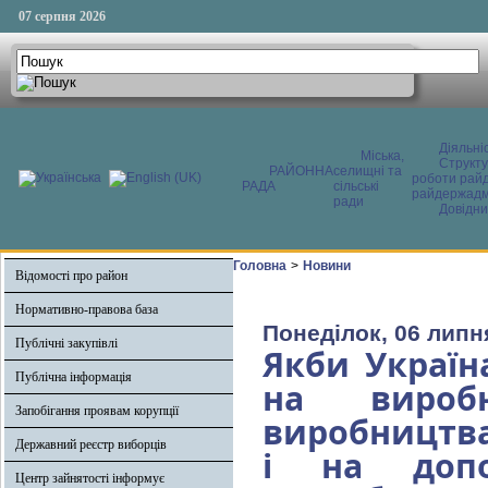
07 серпня 2026
Діяльні
Міська,
Структ
РАЙОННА
селищні та
роботи райд
РАДА
сільські
райдержадмі
ради
Довідни
Головна
>
Новини
Відомості про район
Нормативно-правова база
Понеділок, 06 липн
Публічні закупівлі
Якби Україн
Публічна інформація
на виробн
Запобігання проявам корупції
виробництва 
Державний реєстр виборців
і на допо
Центр зайнятості інформує