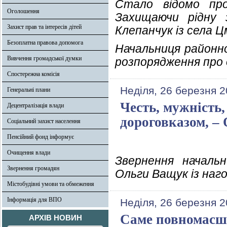
Стало відомо про
Оголошення
Захищаючи рідну 
Захист прав та інтересів дітей
Клепанчук із села Ц
Безоплатна правова допомога
Начальниця районно
Вивчення громадської думки
розпорядження про о
Спостережна комісія
Неділя, 26 березня 2
Генеральні плани
Честь, мужність,
Децентралізація влади
дороговказом, –
Соціальний захист населення
Пенсійний фонд інформує
Очищення влади
Звернення начальни
Звернення громадян
Ольги Ващук із наго
Містобудівні умови та обмеження
Інформація для ВПО
Неділя, 26 березня 2
Саме повномасшт
АРХІВ НОВИН