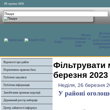
08 серпня 2026
Діяльні
Міська,
Структ
РАЙОННА
селищні та
роботи райд
РАДА
сільські
райдержадмі
ради
Довідни
Відомості про район
Фільтрувати 
Нормативно-правова база
березня 2023
Публічні закупівлі
Неділя, 26 березня 2
Публічна інформація
У районі оголош
Запобігання проявам корупції
Державний реєстр виборців
Центр зайнятості інформує