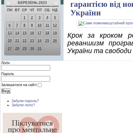
«
»
гарантією від но
БЕРЕЗЕНЬ 2023
ПН
ВТ
СР
ЧТ
ПТ
СБ
НД
України
1
2
3
4
5
6
7
8
9
10
11
12
13
14
15
16
17
18
19
Крок за кроком р
20
21
22
23
24
25
26
реваншизм програ
27
28
29
30
31
України та свободи 
Логін
Пароль
Залишатися на сайті
Забули пароль?
Забули логін?