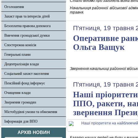
Стало відомо про загибель воїна Віта
Оголошення
Начальниця районної військової адмі
травня.
Захист прав та інтересів дітей
Безоплатна правова допомога
П'ятниця, 19 травня 
Вивчення громадської думки
Оперативне ранк
Ольга Ващук
Спостережна комісія
Генеральні плани
Децентралізація влади
Звернення начальниці районної військ
Соціальний захист населення
П'ятниця, 19 травня 
Пенсійний фонд інформує
Наші пріоритети
Очищення влади
ППО, ракети, нав
Звернення громадян
звернення Прези
Містобудівні умови та обмеження
Інформація для ВПО
АРХІВ НОВИН
Багато наших людей не були у вишиван