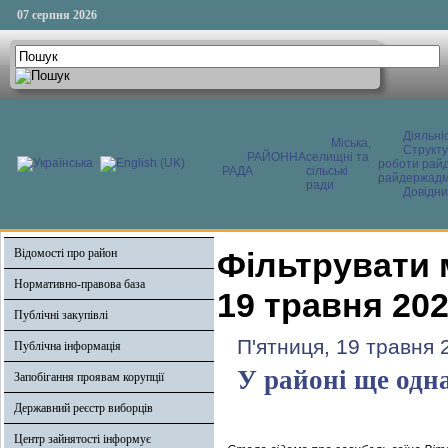
07 серпня 2026
Діяльні
Міська,
Структ
РАЙОННА
селищні та
роботи райд
РАДА
сільські
райдержадмі
ради
Довідни
Відомості про район
Фільтрувати 
Нормативно-правова база
19 травня 20
Публічні закупівлі
П'ятниця, 19 травня 
Публічна інформація
У районі ще одн
Запобігання проявам корупції
Державний реєстр виборців
Центр зайнятості інформує