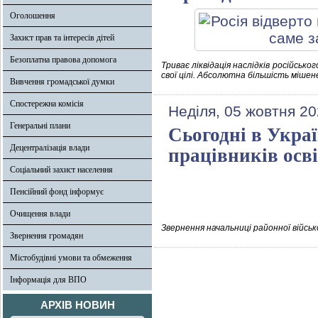
Оголошення
Захист прав та інтересів дітей
Безоплатна правова допомога
Триває ліквідація наслідків російсько
свої цілі. Абсолютна більшість мішен
Вивчення громадської думки
Спостережна комісія
Неділя, 05 жовтня 20
Генеральні плани
Сьогодні в Украї
Децентралізація влади
працівників осв
Соціальний захист населення
Пенсійний фонд інформує
Очищення влади
Звернення начальниці районної військ
Звернення громадян
Містобудівні умови та обмеження
Інформація для ВПО
АРХІВ НОВИН