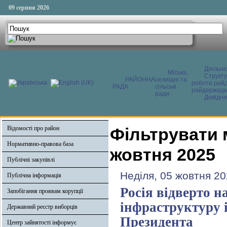
09 серпня 2026
Діяльні
Міська,
Структ
РАЙОННА
селищні та
роботи райд
РАДА
сільські
райдержадмі
ради
Довідни
Відомості про район
Фільтрувати 
Нормативно-правова база
жовтня 2025
Публічні закупівлі
Неділя, 05 жовтня 20
Публічна інформація
Росія відверто 
Запобігання проявам корупції
інфраструктуру і
Державний реєстр виборців
Президента
Центр зайнятості інформує