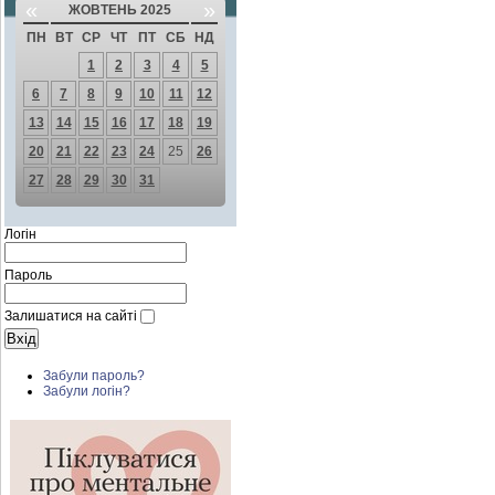
«
»
ЖОВТЕНЬ 2025
ПН
ВТ
СР
ЧТ
ПТ
СБ
НД
1
2
3
4
5
6
7
8
9
10
11
12
13
14
15
16
17
18
19
20
21
22
23
24
25
26
27
28
29
30
31
Логін
Пароль
Залишатися на сайті
Забули пароль?
Забули логін?