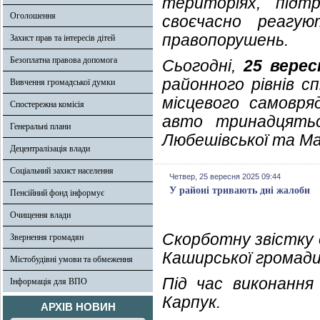
територіях, підт
Оголошення
своєчасно реагу
правопорушень.
Захист прав та інтересів дітей
Безоплатна правова допомога
Сьогодні,
25 верес
районного рівнів с
Вивчення громадської думки
місцевого самовря
Спостережна комісія
авто тринадцятьо
Генеральні плани
Любешівської та Ма
Децентралізація влади
Соціальний захист населення
Четвер, 25 вересня 2025 09:44
У районі тривають дні жалоби
Пенсійний фонд інформує
Очищення влади
Скорботну звістку 
Звернення громадян
Каширської громади
Містобудівні умови та обмеження
Під час виконання
Інформація для ВПО
Карпук.
АРХІВ НОВИН