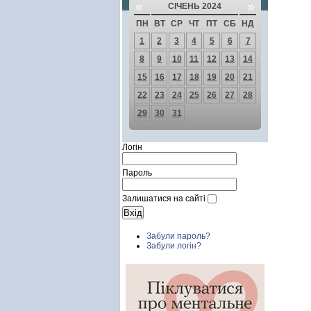
«
»
СІЧЕНЬ 2024
ПН
ВТ
СР
ЧТ
ПТ
СБ
НД
1
2
3
4
5
6
7
8
9
10
11
12
13
14
15
16
17
18
19
20
21
22
23
24
25
26
27
28
29
30
31
Логін
Пароль
Залишатися на сайті
Забули пароль?
Забули логін?