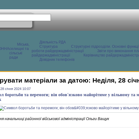
Діяльність РДА
Міська,
Структура
Структурні підрозділи. Основні функці
ОННА
селищні та
роботи райдержадміністрації
Звіти про виконання пл
сільські
райдержадміністрації
Керівництво райдержадміністра
ради
Довідник телефонів
рувати матеріали за датою: Неділя, 28 січ
 28 січня 2024 10:07
л боротьби та перемоги; він обов'язково майорітиме у вільному та 
к
я начальниці районної військової адміністрації Ольги Ващук