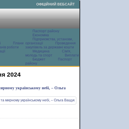
ОФІЦІЙНИЙ ВЕБСАЙТ
Паспорт району
Економіка
Підприємства, установи,
ї
Плани
організації
Проведення
анів роботи
закупівель за державні кошти
ції
Медицина
Сім'я,
молодь та спорт
Виплати
Бюджет
Паспорт
району
ня 2024
мирному українському небі, – Ольга