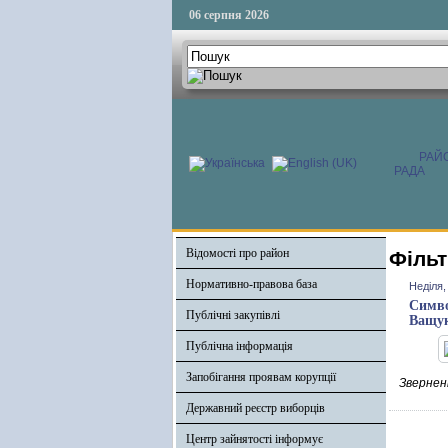
06 серпня 2026
РАЙ
РАДА
Відомості про район
Фільт
Нормативно-правова база
Неділя,
Симво
Публічні закупівлі
Ващу
Публічна інформація
Запобігання проявам корупції
Зверненн
Державний реєстр виборців
Центр зайнятості інформує