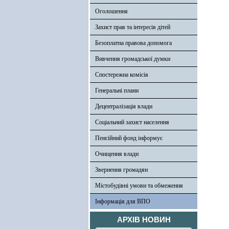
Оголошення
Захист прав та інтересів дітей
Безоплатна правова допомога
Вивчення громадської думки
Спостережна комісія
Генеральні плани
Децентралізація влади
Соціальний захист населення
Пенсійний фонд інформує
Очищення влади
Звернення громадян
Містобудівні умови та обмеження
Інформація для ВПО
АРХІВ НОВИН