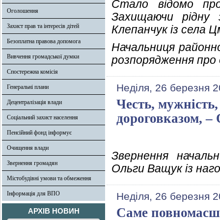
Стало відомо про
Оголошення
Захищаючи рідну 
Захист прав та інтересів дітей
Клепанчук із села Ц
Безоплатна правова допомога
Начальниця районно
Вивчення громадської думки
розпорядження про о
Спостережна комісія
Неділя, 26 березня 2
Генеральні плани
Честь, мужність,
Децентралізація влади
дороговказом, –
Соціальний захист населення
Пенсійний фонд інформує
Очищення влади
Звернення начальни
Звернення громадян
Ольги Ващук із наго
Містобудівні умови та обмеження
Інформація для ВПО
Неділя, 26 березня 2
Саме повномасшт
АРХІВ НОВИН