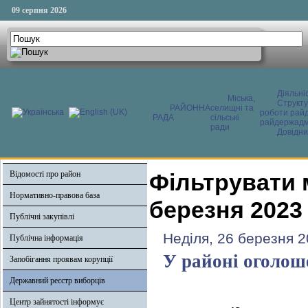
09 серпня 2026
Діяльні
Міська,
Структ
РАЙОННА
селищні та
роботи райд
РАДА
сільські
райдержадмі
ради
Довідни
Відомості про район
Фільтрувати 
Нормативно-правова база
березня 2023
Публічні закупівлі
Неділя, 26 березня 2
Публічна інформація
У районі оголош
Запобігання проявам корупції
Державний реєстр виборців
Центр зайнятості інформує