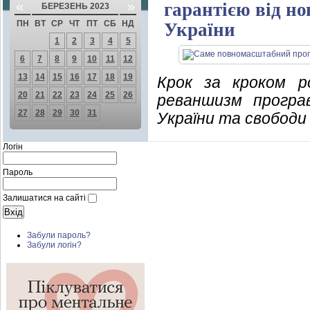
«
»
гарантією від но
БЕРЕЗЕНЬ 2023
ПН
ВТ
СР
ЧТ
ПТ
СБ
НД
України
1
2
3
4
5
6
7
8
9
10
11
12
13
14
15
16
17
18
19
Крок за кроком р
20
21
22
23
24
25
26
реваншизм програ
27
28
29
30
31
України та свободи 
Логін
Пароль
Залишатися на сайті
Забули пароль?
Забули логін?