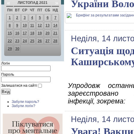
України Воло
«
»
ЛИСТОПАД 2021
ПН
ВТ
СР
ЧТ
ПТ
СБ
НД
1
2
3
4
5
6
7
8
9
10
11
12
13
14
15
16
17
18
19
20
21
Неділя, 14 лист
22
23
24
25
26
27
28
Ситуація щод
29
30
Каширському 
Логін
Пароль
Упродовж останн
Залишатися на сайті
зареєстровано 
інфекції, зокрема:
Забули пароль?
Забули логін?
Неділя, 14 лист
Увага! Вакци