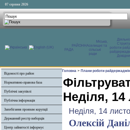
07 серпня 2026
Діяльні
Міська,
Структ
РАЙОННА
селищні та
роботи райд
РАДА
сільські
райдержадмі
ради
Довідни
Головна
>
Плани роботи райдержадміні
Відомості про район
Фільтруват
Нормативно-правова база
Публічні закупівлі
Неділя, 14
Публічна інформація
Неділя, 14 лист
Запобігання проявам корупції
Державний реєстр виборців
Олексій Дані
Центр зайнятості інформує