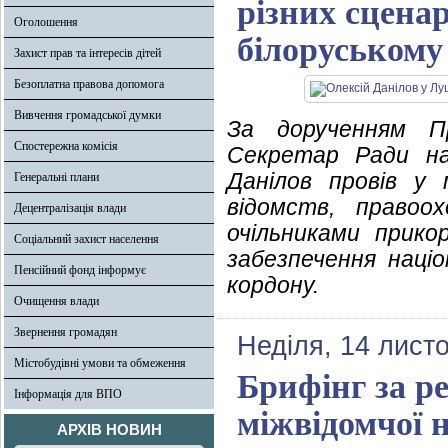
різних сценар
Оголошення
білоруському
Захист прав та інтересів дітей
Безоплатна правова допомога
Вивчення громадської думки
За дорученням Пр
Спостережна комісія
Секретар Ради нац
Данілов провів у 
Генеральні плани
відомств, правоо
Децентралізація влади
очільниками прико
Соціальний захист населення
забезпечення наці
Пенсійний фонд інформує
кордону.
Очищення влади
Звернення громадян
Неділя, 14 лист
Містобудівні умови та обмеження
Брифінг за ре
Інформація для ВПО
міжвідомчої 
АРХІВ НОВИН