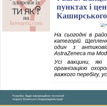
пунктах і це
Каширського
На сьогодні в райо
категорій. Щепле
один з антиковід
AstraZeneca та Mo
Усі вакцини, які
організацією охор
важкого перебігу, у
Розробка: Відділ інформаційних технологій
апарату Волинської облдержадміністрації