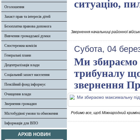
ситуацію, пи
Оголошення
Захист прав та інтересів дітей
Безоплатна правова допомога
Звернення начальниці районної військ
Вивчення громадської думки
Спостережна комісія
Субота, 04 бере
Генеральні плани
Ми збираємо
Децентралізація влади
трибуналу щод
Соціальний захист населення
звернення Пр
Пенсійний фонд інформує
Очищення влади
Звернення громадян
Робимо все, щоб Міжнародний кримінал
Містобудівні умови та обмеження
Інформація для ВПО
АРХІВ НОВИН