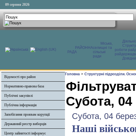
09 серпня 2026
Діяльні
Міська,
Структ
РАЙОННА
селищні та
роботи райд
РАДА
сільські
райдержадмі
ради
Довідни
Головна
>
Структурні підрозділи. Осно
Відомості про район
Фільтруват
Нормативно-правова база
Публічні закупівлі
Субота, 04
Публічна інформація
Субота, 04 бере
Запобігання проявам корупції
Державний реєстр виборців
Наші військо
Центр зайнятості інформує