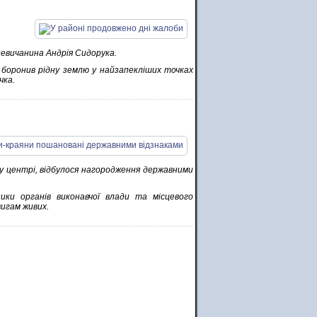
невичанина Андрія Сидорука.
, боронив рідну землю у найзапекліших точках
чка.
у центрі, відбулося нагородження державними
вники органів виконавчої влади та місцевого
игам живих.