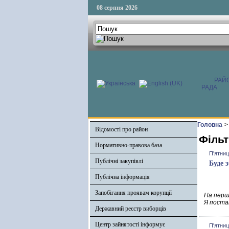
08 серпня 2026
РАЙ
РАДА
Головна
>
Відомості про район
Фільт
Нормативно-правова база
П'ятниц
Публічні закупівлі
Буде 
Публічна інформація
Запобігання проявам корупції
На перші
Я постав
Державний реєстр виборців
Центр зайнятості інформує
П'ятниц