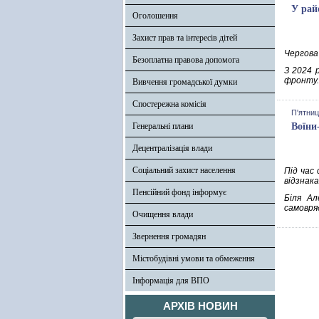
У рай
Оголошення
Захист прав та інтересів дітей
Чергова
Безоплатна правова допомога
З 2024 
фронту. 
Вивчення громадської думки
Спостережна комісія
П'ятниц
Генеральні плани
Воїни
Децентралізація влади
Соціальний захист населення
Під час
відзнака
Пенсійний фонд інформує
Біля Ал
самовря
Очищення влади
Звернення громадян
Містобудівні умови та обмеження
Інформація для ВПО
АРХІВ НОВИН