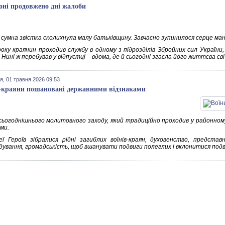
оні продовжено дні жалоби
 сумна звістка сколихнула малу батьківщину. Завчасно зупинилося серце ма
року краянин проходив службу в одному з підрозділів Збройних сил України
Нині ж перебував у відпустці – вдома, де й сьогодні згасла його життєва сві
я, 01 травня 2026 09:53
-краяни пошановані державними відзнаками
 сьогоднішнього молитовного заходу, який традиційно проходив у районном
ми.
еї Героїв зібралися рідні загиблих воїнів-краян, духовенство, предста
дування, громадськість, щоб вшанувати подвиги полеглих і вклонитися подв