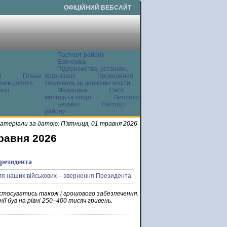
ОФІЦІЙНИЙ ВЕБСАЙТ
Паспорт району
Економіка
Підприємства, установи,
ї
Плани
організації
Проведення
анів роботи
закупівель за державні кошти
ції
Медицина
Сім'я,
молодь та спорт
Виплати
Бюджет
Паспорт
району
атеріали за датою: П'ятниця, 01 травня 2026
травня 2026
Президента
е стосуватись також і грошового забезпечення.
ії був на рівні 250–400 тисяч гривень.