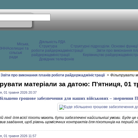
Діяльність РДА
Міська,
Структура
Структурні підрозділи. Основні функці
ОННА
селищні та
роботи райдержадміністрації
Звіти про виконання пл
сільські
райдержадміністрації
Керівництво райдержадміністра
ради
Довідник телефонів
Звіти про виконання планів роботи райдержадміністрації
>
Фільтрувати м
рувати матеріали за датою: П'ятниця, 01 
я, 01 травня 2026 20:37
збільшено грошове забезпечення для наших військових – звернення 
й лінії для всієї піхоти мають бути забезпечені найсильніші умови. Буде ц
ив завдання, щоб рівень щомісячних контрактів для піхотинців на першій лін
я, 01 травня 2026 11:57