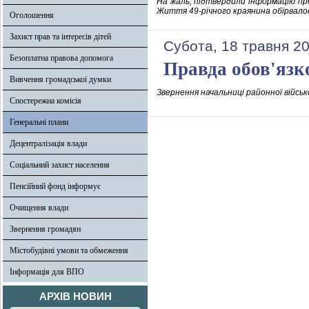
На жаль, підтвердили інформацію про 
Життя 49-річного краянина обірвалос
Оголошення
Захист прав та інтересів дітей
Субота, 18 травня 2
Безоплатна правова допомога
Правда обов'язк
Вивчення громадської думки
Звернення начальниці районної військ
Спостережна комісія
Генеральні плани
Децентралізація влади
Соціальний захист населення
Пенсійний фонд інформує
Очищення влади
Звернення громадян
Містобудівні умови та обмеження
Інформація для ВПО
АРХІВ НОВИН