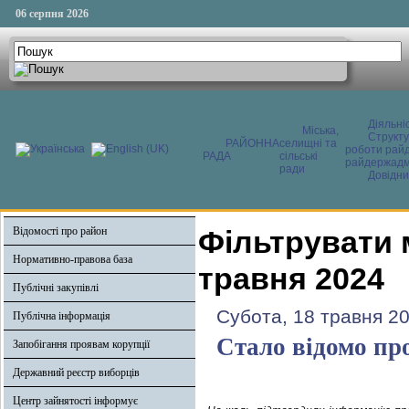
06 серпня 2026
Діяльні
Міська,
Структ
РАЙОННА
селищні та
роботи райд
РАДА
сільські
райдержадмі
ради
Довідни
Відомості про район
Фільтрувати 
Нормативно-правова база
травня 2024
Публічні закупівлі
Субота, 18 травня 2
Публічна інформація
Стало відомо про
Запобігання проявам корупції
Державний реєстр виборців
Центр зайнятості інформує