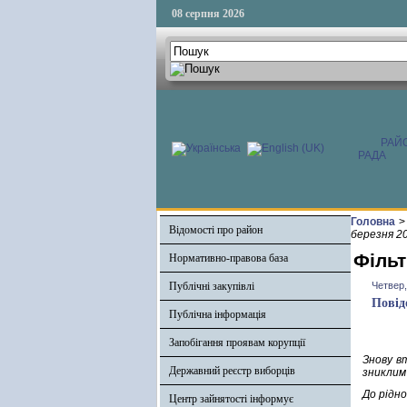
08 серпня 2026
РАЙ
РАДА
Головна
>
Відомості про район
березня 2
Фільт
Нормативно-правова база
Публічні закупівлі
Четвер,
Повід
Публічна інформація
Запобігання проявам корупції
Знову в
Державний реєстр виборців
зниклим
До рідно
Центр зайнятості інформує