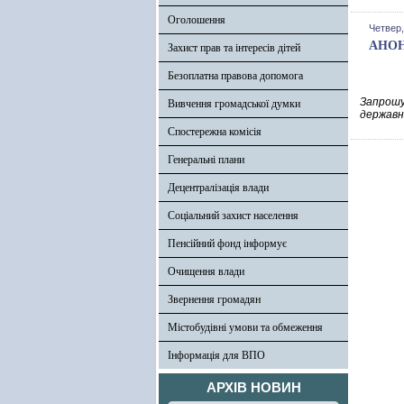
Оголошення
Четвер,
АНОНС
Захист прав та інтересів дітей
Безоплатна правова допомога
Запрошу
Вивчення громадської думки
державно
Спостережна комісія
Генеральні плани
Децентралізація влади
Соціальний захист населення
Пенсійний фонд інформує
Очищення влади
Звернення громадян
Містобудівні умови та обмеження
Інформація для ВПО
АРХІВ НОВИН