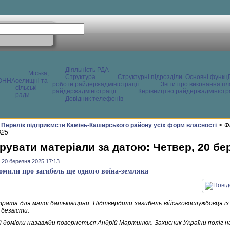
Діяльність РДА
Міська,
Структура
Структурні підрозділи. Основні функці
ОННА
селищні та
роботи райдержадміністрації
Звіти про виконання пл
сільські
райдержадміністрації
Керівництво райдержадміністра
ради
Довідник телефонів
Перелік підприємств Камінь-Каширського району усіх форм власності
>
Ф
025
рувати матеріали за датою: Четвер, 20 бе
 20 березня 2025 17:13
омили про загибель ще одного воїна-земляка
трата для малої батьківщини. Підтвердили загибель військовослужбовця із
 безвісти.
ї домівки назавжди повернеться Андрій Мартинюк. Захисник України поліг на