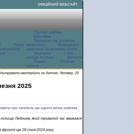
ОФІЦІЙНИЙ ВЕБСАЙТ
Паспорт району
Економіка
Підприємства, установи,
ї
Плани
організації
Проведення
анів роботи
закупівель за державні кошти
ції
Медицина
Сім'я,
молодь та спорт
Виплати
Бюджет
Паспорт
району
ільтрувати матеріали за датою: Четвер, 20
резня 2025
 селища Любешів, який тривалий час вважався
 фронті ще 28 січня 2024 року.