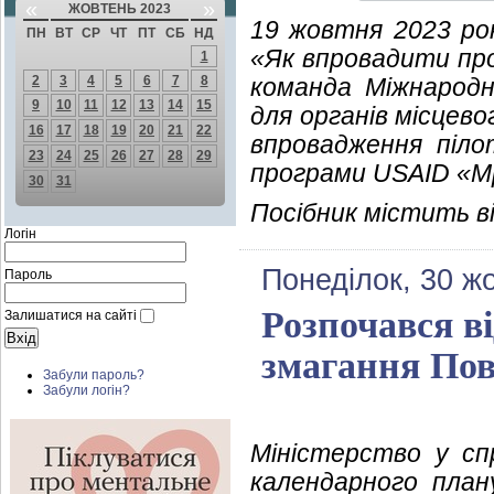
«
»
ЖОВТЕНЬ 2023
19 жовтня 2023 рок
ПН
ВТ
СР
ЧТ
ПТ
СБ
НД
«Як впровадити про
1
2
3
4
5
6
7
8
команда Міжнародн
9
10
11
12
13
14
15
для органів місцев
16
17
18
19
20
21
22
впровадження піл
23
24
25
26
27
28
29
програми USAID «Мр
30
31
Посібник містить ві
Логін
Понеділок, 30 ж
Пароль
Розпочався ві
Залишатися на сайті
змагання По
Забули пароль?
Забули логін?
Міністерство у сп
календарного план