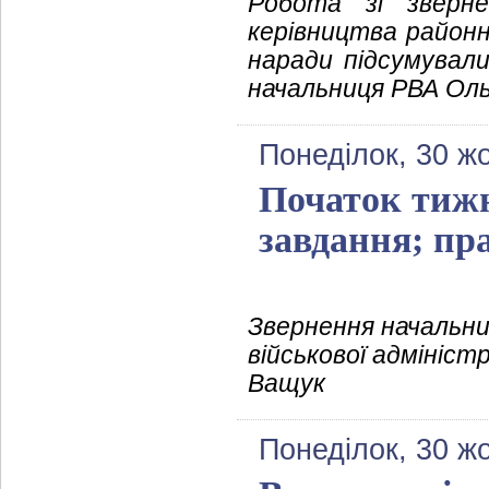
Робота зі зверн
керівництва районно
наради підсумувал
начальниця РВА Оль
Понеділок, 30 ж
Початок тижн
завдання; пр
Звернення начальни
військової адмініст
Ващук
Понеділок, 30 ж