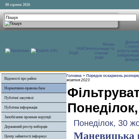
08 серпня 2026
Діяльні
Міська,
Структ
РАЙОННА
селищні та
роботи райд
РАДА
сільські
райдержадмі
ради
Довідни
Головна
>
Порядок оскаржень розпоря
Відомості про район
жовтня 2023
Фільтруват
Нормативно-правова база
Публічні закупівлі
Понеділок,
Публічна інформація
Запобігання проявам корупції
Понеділок, 30 ж
Державний реєстр виборців
Маневицька г
Центр зайнятості інформує