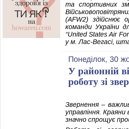
та спортивних зм
Військовоповітряни
(AFW2) здійснює о
команди України д
“United States Air F
у м. Лас-Вегасі, ш
Понеділок, 30 ж
У районній ві
роботу зі зв
Звернення – важли
управління. Краяни
значно спрощує проц