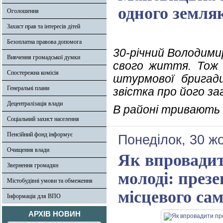
одного земля
Оголошення
Захист прав та інтересів дітей
Безоплатна правова допомога
30-річний Володим
Вивчення громадської думки
свого життя. Тож 
Спостережна комісія
штурмової бригади
Генеральні плани
звістка про його з
Децентралізація влади
В районі тривають
Соціальний захист населення
Пенсійний фонд інформує
Понеділок, 30 ж
Очищення влади
Як впровадит
Звернення громадян
молоді: през
Містобудівні умови та обмеження
місцевого са
Інформація для ВПО
АРХІВ НОВИН