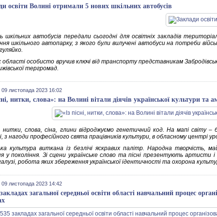
ди освіти Волині отримали 5 нових шкільних автобусів
ь шкільних автобусів передали сьогодні для освітніх закладів територіа
ння шкільного автопарку, з якого були вилучені автобуси на потреби війсь
гуляйко.
 області особисто вручив ключі від транспорту представникам Забродівської
жівської тергромад.
 09 листопада 2023 16:02
існі, нитки, слова»: на Волині вітали діячів української культури та
ні, нитки, слова, сіна, глини відроджуємо генетичний код. На мапі світу –
, з нагоди професійного свята працівників культури, в обласному центрі уро
ька культура виткана із безлічі яскравих палітр. Народна творчість, м
ня у покоління. Зі сцени українське слово та пісні презентують артисти і 
 галузі, робота яких збереження української ідентичності та охорона культ
 09 листопада 2023 14:42
 закладах загальної середньої освіти області навчальний процес орган
ах