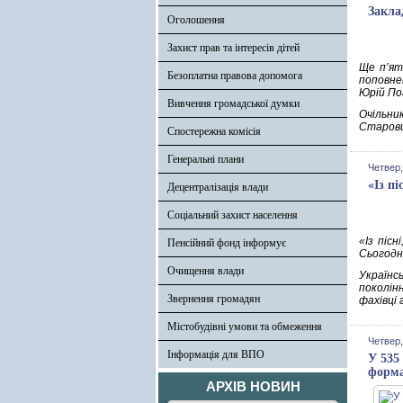
Закла
Оголошення
Захист прав та інтересів дітей
Ще п’ят
Безоплатна правова допомога
поповне
Юрій По
Вивчення громадської думки
Очільник
Старови
Спостережна комісія
Генеральні плани
Четвер,
«Із п
Децентралізація влади
Соціальний захист населення
«Із піс
Пенсійний фонд інформує
Сьогодні
Очищення влади
Українс
поколін
Звернення громадян
фахівці
Містобудівні умови та обмеження
Четвер,
Інформація для ВПО
У 535
форм
АРХІВ НОВИН