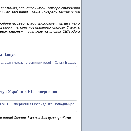
громадян, особливо дітей. Тож про створення
д час засідання членів Конгресу місцевих та
 роботі місцевої влади, тож саме тут це стало
ування та конструктивного діалогу. У всіх є
вих рішень», - зазначив начальник ОВА Юрій
га Ващук
ступ України в ЄС – звернення
 нашої Європи. І ми все для цього робимо.