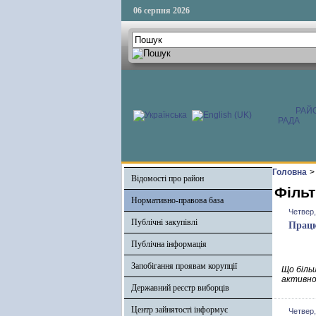
06 серпня 2026
РАЙ
РАДА
Головна
>
Відомості про район
Фільт
Нормативно-правова база
Четвер,
Публічні закупівлі
Працю
Публічна інформація
Запобігання проявам корупції
Що біль
активно
Державний реєстр виборців
Центр зайнятості інформує
Четвер,