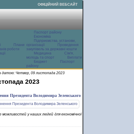
ОФІЦІЙНИЙ ВЕБСАЙТ
Паспорт району
Економіка
Підприємства, установи,
ї
Плани
організації
Проведення
анів роботи
закупівель за державні кошти
ції
Медицина
Сім'я,
молодь та спорт
Виплати
Бюджет
Паспорт
району
 датою: Четвер, 09 листопада 2023
стопада 2023
ення Президента Володимира Зеленського
де можливостей у наших людей для економічної