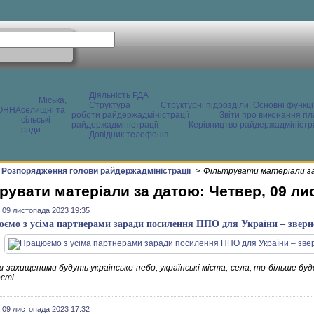
Діяльність РДА
Міська,
Структура
Структурні підрозділи. Основні функці
ОННА
селищні та
роботи райдержадміністрації
Звіти про виконання пл
сільські
райдержадміністрації
Керівництво райдержадміністра
ради
Довідник телефонів
Розпорядження голови райдержадміністрації
>
Фільтрувати матеріали за
рувати матеріали за датою: Четвер, 09 ли
 09 листопада 2023 19:35
ємо з усіма партнерами заради посилення ППО для України – зверн
ш захищеними будуть українське небо, українські міста, села, то більше бу
сті.
 09 листопада 2023 17:32