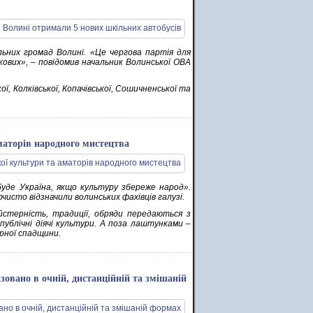
льних громад Волині. «Це чергова партія для
кових», – повідомив начальник Волинської ОВА
, Колківської, Копачівської, Сошичненської та
 аматорів народного мистецтва
 буде Україна, якщо культуру збереже народ».
чисто відзначили волинських фахівців галузі.
айстерність, традиції, обряди передаються з
публічні діячі культури. А поза лаштунками –
урної спадщини.
ізовано в очній, дистанційній та змішаній