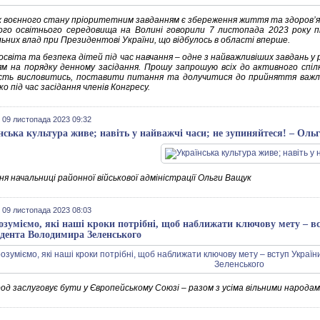
х воєнного стану пріоритетним завданням є збереження життя та здоров’я 
ого освітнього середовища на Волині говорили 7 листопада 2023 року пі
льних влад при Президентові України, що відбулось в області вперше.
освіта та безпека дітей під час навчання – одне з найважливіших завдань у
м на порядку денному засідання. Прошу запрошую всіх до активного спілк
сть висловитись, поставити питання та долучитися до прийняття важли
о під час засідання членів Конгресу.
 09 листопада 2023 09:32
нська культура живе; навіть у найважчі часи; не зупиняйтеся! – Оль
я начальниці районної військової адміністрації Ольги Ващук
 09 листопада 2023 08:03
озуміємо, які наші кроки потрібні, щоб наближати ключову мету – в
дента Володимира Зеленського
д заслуговує бути у Європейському Союзі – разом з усіма вільними народами