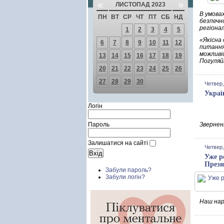
«
»
ЛИСТОПАД 2023
В умова
ПН
ВТ
СР
ЧТ
ПТ
СБ
НД
безпечн
регіона
1
2
3
4
5
«Якісна 
6
7
8
9
10
11
12
питання
можливі
13
14
15
16
17
18
19
Погуляйк
20
21
22
23
24
25
26
27
28
29
30
Четвер,
Украї
Логін
Пароль
Зверненн
Залишатися на сайті
Четвер,
Уже р
Прези
Забули пароль?
Забули логін?
Наш наро