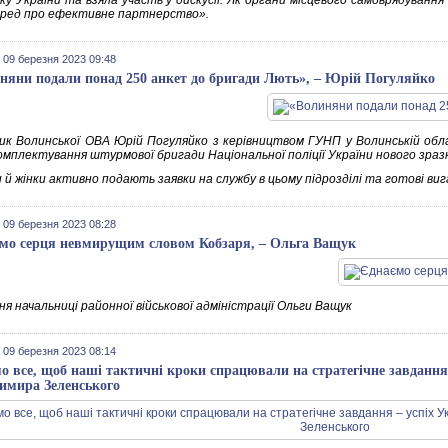
ку України та взяла участь у дискусії: Як органи місцевого самоврядування
ред про ефективне партнерство».
 09 березня 2023 09:48
няни подали понад 250 анкет до бригади Лють», – Юрій Погуляйко
ик Волинської ОВА Юрій Погуляйко з керівництвом ГУНП у Волинській обла
омплектування штурмової бригади Національної поліції України нового зра
 й жінки активно подають заявки на службу в цьому підрозділі та готові виг
 09 березня 2023 08:28
мо серця невмирущим словом Кобзаря, – Ольга Ващук
я начальниці районної військової адміністрації Ольги Ващук
 09 березня 2023 08:14
о все, щоб наші тактичні кроки спрацювали на стратегічне завдання
имира Зеленського