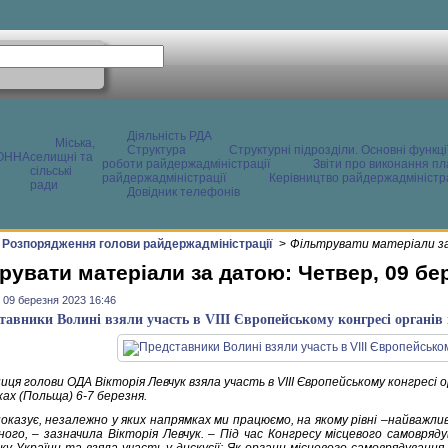
Діяльність РДА
Міська,
Структура
Структурні підрозділи. Основні функці
ОННА
селищні та
роботи райдержадміністрації
Звіти про виконання пл
сільські
райдержадміністрації
Керівництво райдержадміністра
ради
Довідник телефонів
Розпорядження голови райдержадміністрації
>
Фільтрувати матеріали за
рувати матеріали за датою: Четвер, 09 бе
 09 березня 2023 16:46
тавники Волині взяли участь в VIII Європейському конгресі органів
ця голови ОДА Вікторія Левчук взяла участь в VIII Європейському конгресі о
ах (Польща) 6-7 березня.
показує, незалежно у яких напрямках ми працюємо, на якому рівні –найважл
ного, – зазначила Вікторія Левчук. – Під час Конгресу місцевого самовря