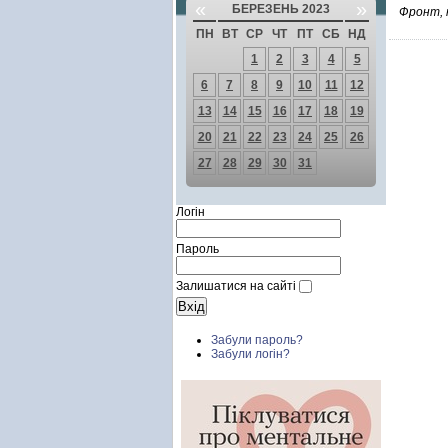
«
»
БЕРЕЗЕНЬ 2023
Фронт, 
ПН
ВТ
СР
ЧТ
ПТ
СБ
НД
1
2
3
4
5
6
7
8
9
10
11
12
13
14
15
16
17
18
19
20
21
22
23
24
25
26
27
28
29
30
31
Логін
Пароль
Залишатися на сайті
Забули пароль?
Забули логін?