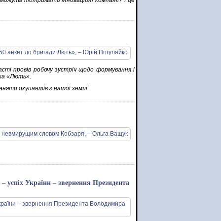
 можуть підтримати інноваційні компанії? І це
сті провів робочу зустріч щодо формування і
зка «Лють».
аняти окупантів з нашої землі.
 – успіх України – звернення Президента