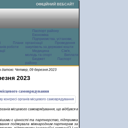
ОФІЦІЙНИЙ ВЕБСАЙТ
Паспорт району
Економіка
Підприємства, установи,
ї
Плани
організації
Проведення
анів роботи
закупівель за державні кошти
ції
Медицина
Сім'я,
молодь та спорт
Виплати
Бюджет
Паспорт
району
 датою: Четвер, 09 березня 2023
резня 2023
 місцевого самоврядування
рганів місцевого самоврядування, що відбувся в
ивішими є цінності та партнерство, підтримка
дування подякувала міжнародним партнерам за