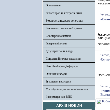
підтрим
насампе
Оголошення
Захист прав та інтересів дітей
Четвер,
«Воли
Безоплатна правова допомога
Вивчення громадської думки
Начальн
Спостережна комісія
стану к
Генеральні плани
Чоловіки
Децентралізація влади
Четвер,
Соціальний захист населення
Єднає
Пенсійний фонд інформує
Очищення влади
Зверненн
Звернення громадян
Четвер,
Містобудівні умови та обмеження
Робим
Волод
Інформація для ВПО
АРХІВ НОВИН