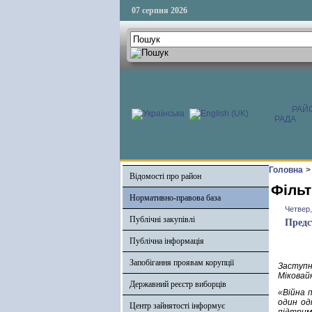
07 серпня 2026
РАЙ
РАДА
Головна
>
Відомості про район
Фільт
Нормативно-правова база
Четвер,
Публічні закупівлі
Предс
Публічна інформація
Запобігання проявам корупції
Заступни
Міковайк
Державний реєстр виборців
«Війна 
один од
Центр зайнятості інформує