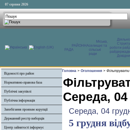
07 серпня 2026
Діяльні
Міська,
Структ
РАЙОННА
селищні та
роботи райд
РАДА
сільські
райдержадмі
ради
Довідни
Головна
>
Оголошення
>
Фільтрувати 
Відомості про район
Фільтруват
Нормативно-правова база
Публічні закупівлі
Середа, 04
Публічна інформація
Середа, 04 груд
Запобігання проявам корупції
Державний реєстр виборців
5 грудня відб
Центр зайнятості інформує