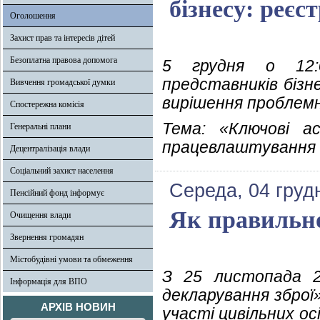
бізнесу: реєс
Оголошення
Захист прав та інтересів дітей
Безоплатна правова допомога
5 грудня о 12:0
представників бізн
Вивчення громадської думки
вирішення проблемни
Спостережна комісія
Тема: «Ключові а
Генеральні плани
працевлаштування
Децентралізація влади
Соціальний захист населення
Середа, 04 груд
Пенсійний фонд інформує
Як правильно
Очищення влади
Звернення громадян
Містобудівні умови та обмеження
З 25 листопада 2
Інформація для ВПО
декларування зброї
АРХІВ НОВИН
участі цивільних ос