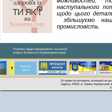
можливостей, т
наступального по
щодо цього деталь
збільшуємо наше
промисловість.
Розробка: Відділ інформаційних технологій
апарату Волинської облдержадміністрації
Усі права на матеріали, розміщені на ць
Адреса: 44500, м. Камінь-Каширський, ву
©