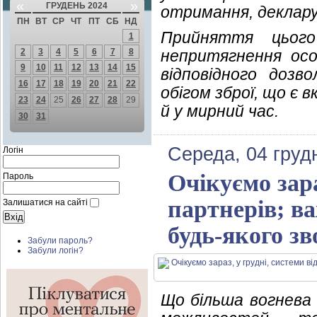
«
»
ГРУДЕНЬ 2024
отримання, деклару
ПН
ВТ
СР
ЧТ
ПТ
СБ
НД
Прийняття цього
1
2
3
4
5
6
7
8
непритягнення особ
9
10
11
12
13
14
15
відповідного доз
16
17
18
19
20
21
22
обігом зброї, що є 
23
24
25
26
27
28
29
й у мирний час.
30
31
Середа, 04 груд
Логін
Очікуємо зара
Пароль
партнерів; ва
Залишатися на сайті
будь-якого з
Забули пароль?
Забули логін?
Що більша вогнева 