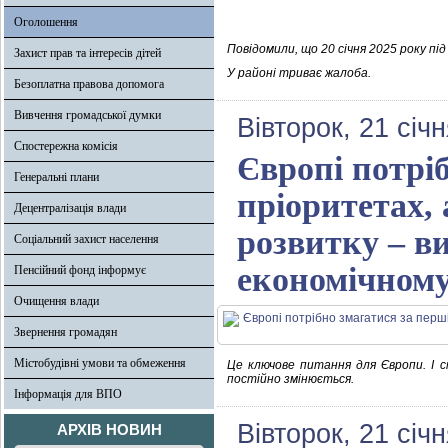
Оголошення
Повідомили, що 20 січня 2025 року пі
Захист прав та інтересів дітей
У районі триває жалоба.
Безоплатна правова допомога
Вивчення громадської думки
Вівторок, 21 січ
Спостережна комісія
Європі потріб
Генеральні плани
пріоритетах, 
Децентралізація влади
розвитку – в
Соціальний захист населення
економічному
Пенсійний фонд інформує
Очищення влади
Звернення громадян
Містобудівні умови та обмеження
Це ключове питання для Європи. І с
постійно змінюється.
Інформація для ВПО
Вівторок, 21 січ
АРХІВ НОВИН