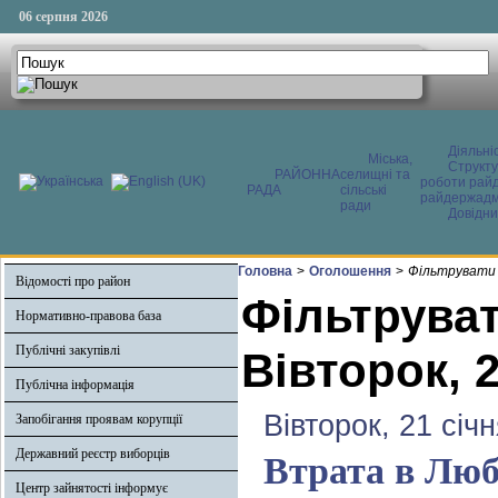
06 серпня 2026
Діяльні
Міська,
Структ
РАЙОННА
селищні та
роботи райд
РАДА
сільські
райдержадмі
ради
Довідни
Головна
>
Оголошення
>
Фільтрувати 
Відомості про район
Фільтруват
Нормативно-правова база
Публічні закупівлі
Вівторок, 2
Публічна інформація
Вівторок, 21 січ
Запобігання проявам корупції
Державний реєстр виборців
Втрата в Люб
Центр зайнятості інформує