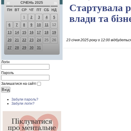
«
»
СІЧЕНЬ 2025
Стартувала р
ПН
ВТ
СР
ЧТ
ПТ
СБ
НД
влади та біз
1
2
3
4
5
6
7
8
9
10
11
12
13
14
15
16
17
18
19
20
21
22
23
24
25
26
23 січня 2025 року о 12:00 відбудетьс
27
28
29
30
31
Логін
Пароль
Залишатися на сайті
Забули пароль?
Забули логін?