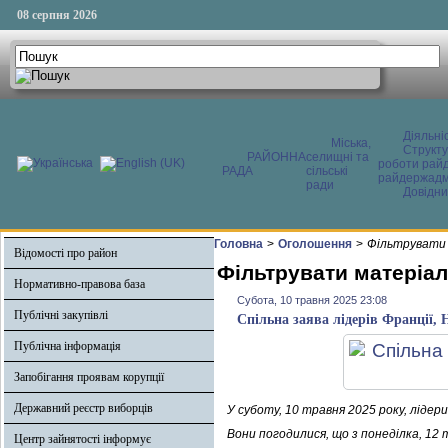
08 серпня 2026
Діяльні
Міська,
Структ
РАЙОННА
селищні та
роботи райд
РАДА
сільські
райдержадмі
ради
Довідни
Головна
>
Оголошення
>
Фільтрувати 
Відомості про район
Фільтрувати матеріал
Нормативно-правова база
Субота, 10 травня 2025 23:08
Публічні закупівлі
Спільна заява лідерів Франції, 
Публічна інформація
Запобігання проявам корупції
Державний реєстр виборців
У суботу, 10 травня 2025 року, лідери
Вони погодилися, що з понеділка, 12
Центр зайнятості інформує