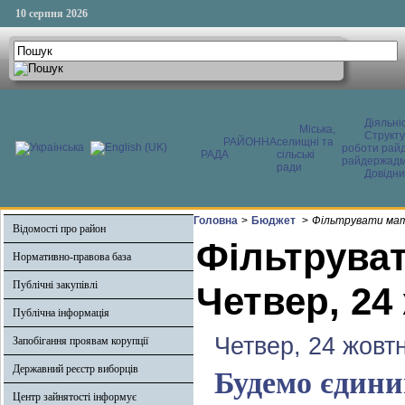
10 серпня 2026
Діяльні
Міська,
Структ
РАЙОННА
селищні та
роботи райд
РАДА
сільські
райдержадмі
ради
Довідни
Головна
>
Бюджет
>
Фільтрувати мат
Відомості про район
Фільтруват
Нормативно-правова база
Публічні закупівлі
Четвер, 24
Публічна інформація
Четвер, 24 жовт
Запобігання проявам корупції
Державний реєстр виборців
Будемо єдини
Центр зайнятості інформує