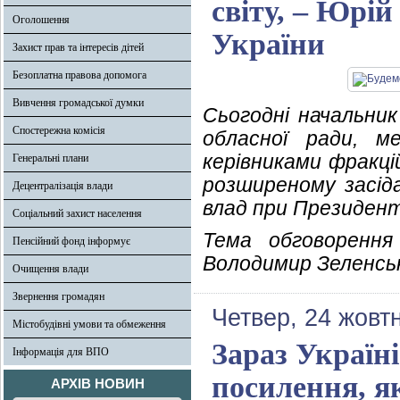
світу, – Юрі
Оголошення
України
Захист прав та інтересів дітей
Безоплатна правова допомога
Вивчення громадської думки
Сьогодні начальни
Спостережна комісія
обласної ради, 
керівниками фракці
Генеральні плани
розширеному засіда
Децентралізація влади
влад при Президент
Соціальний захист населення
Тема обговорення
Пенсійний фонд інформує
Володимир Зеленсь
Очищення влади
Звернення громадян
Четвер, 24 жовт
Містобудівні умови та обмеження
Зараз Україн
Інформація для ВПО
посилення, я
АРХІВ НОВИН