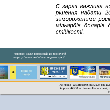
Є зараз важлива н
рішення надати 20
замороженими росі
мільярдів доларів
стійкості.
Розробка: Відділ інформаційних технологій
апарату Волинської облдержадміністрації
Усі права на матеріали, розміщені на ць
Адреса: 44500, м. Камінь-Каширський, ву
©