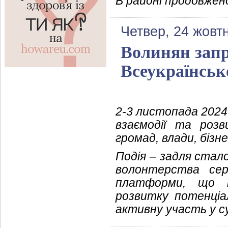
В районі продовжен
Четвер, 24 жовт
Волинян запр
Всеукраїнськ
2-3 листопада 2024
взаємодії та розв
громад, влади, бізнес
Подія – задля стал
волонтерства сер
платформи, що н
розвитку потенціа
активну участь у с