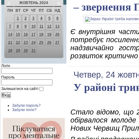
«
»
ЖОВТЕНЬ 2024
– звернення 
ПН
ВТ
СР
ЧТ
ПТ
СБ
НД
1
2
3
4
5
6
7
8
9
10
11
12
13
Є внутрішня части
14
15
16
17
18
19
20
потребує посилення
21
22
23
24
25
26
27
надзвичайно гост
28
29
30
31
розвиток критично н
Логін
Четвер, 24 жовт
Пароль
У районі три
Залишатися на сайті
Забули пароль?
Забули логін?
Стало відомо, що 2
обірвалося молоде
Нових Червищ Прилі