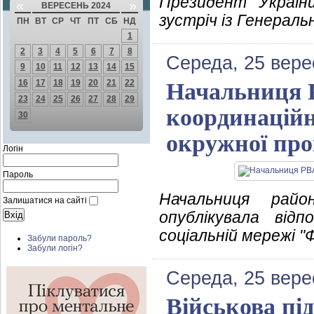
Президент Україн
«
»
ВЕРЕСЕНЬ 2024
зустріч із Генера
ПН
ВТ
СР
ЧТ
ПТ
СБ
НД
1
2
3
4
5
6
7
8
Середа, 25 вере
9
10
11
12
13
14
15
16
17
18
19
20
21
22
Начальниця 
23
24
25
26
27
28
29
координаційн
30
окружної пр
Логін
Пароль
Начальниця район
Залишатися на сайті
опублікувала відп
соціальній мережі "
Забули пароль?
Забули логін?
Середа, 25 вере
Військова пі