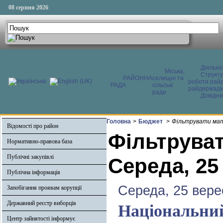
08 серпня 2026
Діяльні
Міська,
Структ
РАЙОННА
селищні та
роботи райд
РАДА
сільські
райдержадмі
ради
Довідни
Головна
>
Бюджет
>
Фільтрувати мате
Відомості про район
Фільтруват
Нормативно-правова база
Публічні закупівлі
Середа, 25
Публічна інформація
Середа, 25 вере
Запобігання проявам корупції
Державний реєстр виборців
Національний 
Центр зайнятості інформує