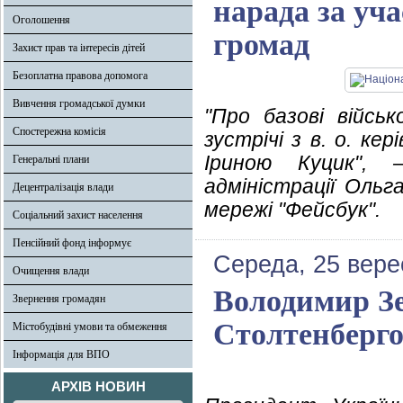
нарада за уч
Оголошення
громад
Захист прав та інтересів дітей
Безоплатна правова допомога
Вивчення громадської думки
"Про базові військ
Спостережна комісія
зустрічі з в. о. к
Іриною Куцик", –
Генеральні плани
адміністрації Ольг
Децентралізація влади
мережі "Фейсбук".
Соціальний захист населення
Пенсійний фонд інформує
Середа, 25 вере
Очищення влади
Володимир Зе
Звернення громадян
Столтенберг
Містобудівні умови та обмеження
Інформація для ВПО
АРХІВ НОВИН