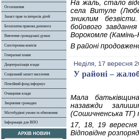
На жаль, стало від
Оголошення
села Витуле (Любе
Захист прав та інтересів дітей
зниклим безвісти
бойового завдання
Безоплатна правова допомога
Ворокомле (Камінь-
Вивчення громадської думки
В районі продовжено
Спостережна комісія
Генеральні плани
Неділя, 17 вересня 2
Децентралізація влади
У районі – жало
Соціальний захист населення
Пенсійний фонд інформує
Очищення влади
Мала батьківщин
Звернення громадян
назавжди залиш
(Сошичненська ТГ) 
Містобудівні умови та обмеження
Інформація для ВПО
17, 18, 19 вересн
Відповідне розпоря
АРХІВ НОВИН