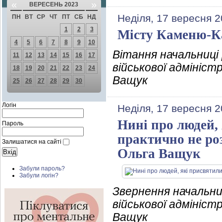
«
»
ВЕРЕСЕНЬ 2023
Неділя, 17 вересня 2
ПН
ВТ
СР
ЧТ
ПТ
СБ
НД
1
2
3
Місту Каменю-К
4
5
6
7
8
9
10
Вітання начальниці
11
12
13
14
15
16
17
військової адмініст
18
19
20
21
22
23
24
Ващук
25
26
27
28
29
30
Логін
Неділя, 17 вересня 2
Нині про людей, 
Пароль
практично не ро
Залишатися на сайті
Ольга Ващук
Забули пароль?
Забули логін?
Звернення начальни
військової адмініст
Ващук