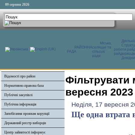
09 серпня 2026
Діяльні
Міська,
Структ
РАЙОННА
селищні та
роботи райд
РАДА
сільські
райдержадмі
ради
Довідни
Відомості про район
Фільтрувати 
Нормативно-правова база
вересня 2023
Публічні закупівлі
Неділя, 17 вересня 2
Публічна інформація
Ще одна втрата 
Запобігання проявам корупції
Державний реєстр виборців
Центр зайнятості інформує