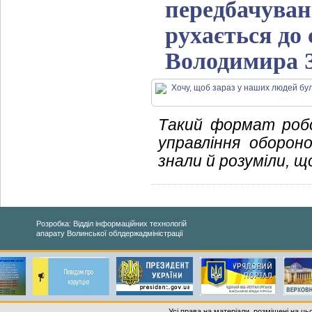
передбачувані
рухається до 
Володимира 
Такий формат робо
управління оборон
знали й розуміли, щ
Розробка: Відділ інформаційних технологій
апарату Волинської облдержадміністрації
Усі права на матеріали, розміщені на ць