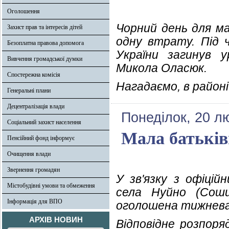
Оголошення
Чорний день для ма
Захист прав та інтересів дітей
одну втрату. Під 
Безоплатна правова допомога
України загинув 
Вивчення громадської думки
Микола Оласюк.
Спостережна комісія
Нагадаємо, в район
Генеральні плани
Децентралізація влади
Понеділок, 20 л
Соціальний захист населення
Мала батьків
Пенсійний фонд інформує
Очищення влади
Звернення громадян
У зв'язку з офіцій
Містобудівні умови та обмеження
села Нуйно (Соши
Інформація для ВПО
оголошена тижнева
АРХІВ НОВИН
Відповідне розпоря