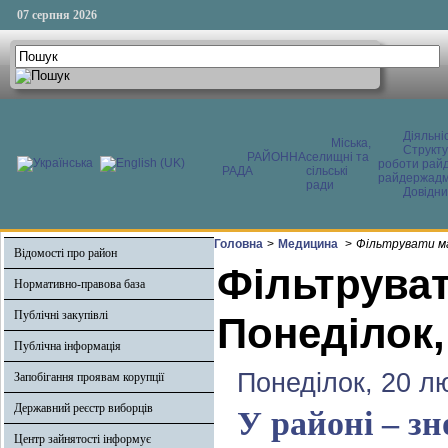
07 серпня 2026
Діяльні
Міська,
Структ
РАЙОННА
селищні та
роботи райд
РАДА
сільські
райдержадмі
ради
Довідни
Головна
>
Медицина
>
Фільтрувати ма
Відомості про район
Фільтруват
Нормативно-правова база
Публічні закупівлі
Понеділок,
Публічна інформація
Понеділок, 20 л
Запобігання проявам корупції
Державний реєстр виборців
У районі – зн
Центр зайнятості інформує