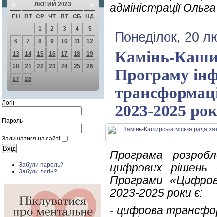
«
»
ЛЮТИЙ 2023
адміністрації Ольга
ПН
ВТ
СР
ЧТ
ПТ
СБ
НД
1
2
3
4
5
Понеділок, 20 л
6
7
8
9
10
11
12
Камінь-Кашир
13
14
15
16
17
18
19
20
21
22
23
24
25
26
Програму інф
27
28
трансформаці
Логін
2023-2025 ро
Пароль
Залишатися на сайті
Програма розроб
цифрових рішень «
Забули пароль?
Забули логін?
Програми «Цифров
2023-2025 роки є:
- цифрова трансфор