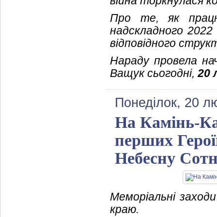
війна торкнулася к
Про те, як працю
надскладного 2022 
відповідного струк
Нараду провела нач
Ващук сьогодні,
20 
Понеділок, 20 л
На Камінь-К
перших Герої
Небесну Сот
Меморіальні заходи
краю.