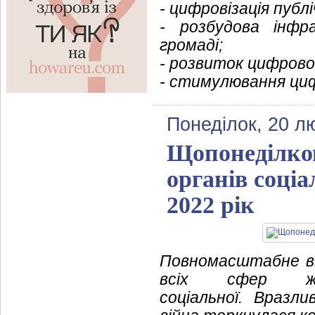
- цифровізація публ
- розбудова інфр
громаді;
- розвиток цифрово
- стимулювання циф
Понеділок, 20 л
Щопонеділков
органів соціа
2022 рік
Повномасштабне вт
всіх сфер ж
соціальної. Вразл