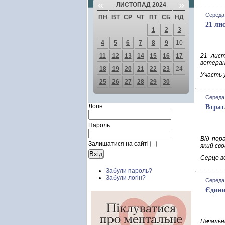
«
»
ЛИСТОПАД 2024
Середа,
ПН
ВТ
СР
ЧТ
ПТ
СБ
НД
21 ли
1
2
3
4
5
6
7
8
9
10
11
12
13
14
15
16
17
21 лист
ветеран
18
19
20
21
22
23
24
Участь у
25
26
27
28
29
30
Середа,
Логін
Втрат
Пароль
Від пор
Залишатися на сайті
який св
Серце в
Забули пароль?
Забули логін?
Середа,
Єдини
Начальни