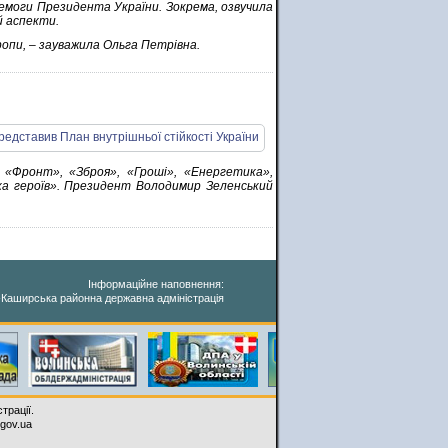
ремоги Президента України. Зокрема, озвучила
й аспекти.
ропи, – зауважила Ольга Петрівна.
, «Фронт», «Зброя», «Гроші», «Енергетика»,
ка героїв». Президент Володимир Зеленський
Інформаційне наповнення:
-Каширська районна державна адміністрація
трації.
.gov.ua