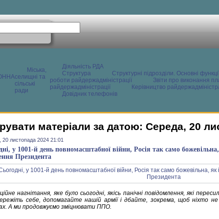
Діяльність РДА
Міська,
Структура
Структурні підрозділи. Основні функці
ОННА
селищні та
роботи райдержадміністрації
Звіти про виконання пл
сільські
райдержадміністрації
Керівництво райдержадміністра
ради
Довідник телефонів
рувати матеріали за датою: Середа, 20 ли
 20 листопада 2024 21:01
ні, у 1001-й день повномасштабної війни, Росія так само божевільна, 
ення Президента
ійне нагнітання, яке було сьогодні, якісь панічні повідомлення, які пересил
бережіть себе, допомагайте нашій армії і дбайте, зокрема, щоб ніхто не 
ах. А ми продовжуємо зміцнювати ППО.