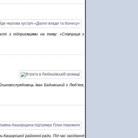
асті з підприємцями на тему: «Співпраця з
йськовослужбовець Іван Бадивський з Люб’язя,
нь-Каширської районної ради. Під час засідання