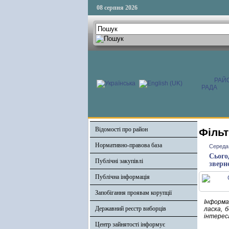
08 серпня 2026
РАЙ
РАДА
Відомості про район
Фільт
Нормативно-правова база
Середа,
Сьогод
Публічні закупівлі
зверн
Публічна інформація
Запобігання проявам корупції
Інформац
Державний реєстр виборців
ласка, 
інтерес
Центр зайнятості інформує