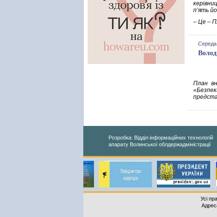
керівни
пʼять йо
– Це – П
Середа,
Волод
План вн
«Безпек
представ
Розробка: Відділ інформаційних технологій
апарату Волинської облдержадміністрації
Усі пр
Адреса