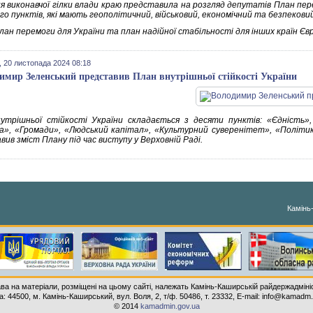
ця виконавчої гілки влади краю представила на розгляд депутатів План пе
го пунктів, які мають геополітичний, військовий, економічний та безпекови
лан перемоги для України та план надійної стабільності для інших країн Єв
 20 листопада 2024 08:18
имир Зеленський представив План внутрішньої стійкості України
утрішньої стійкості України складається з десяти пунктів: «Єдність»
а», «Громади», «Людський капітал», «Культурний суверенітет», «Політи
ив зміст Плану під час виступу у Верховній Раді.
Камінь
ава на матеріали, розміщені на цьому сайті, належать Камінь-Каширській райдержадмініс
: 44500, м. Камінь-Каширський, вул. Воля, 2, т/ф. 50486, т. 23332, E-mail: info@kamadm
© 2014
kamadmin.gov.ua