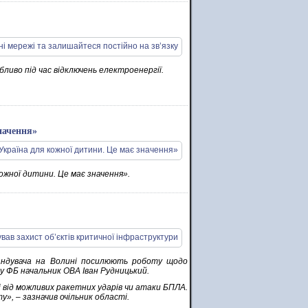
бливо під час відключень електроенергії.
начення»
ожної дитини. Це має значення».
андувача на Волині посилюють роботу щодо
 у ФБ начальник ОВА Іван Рудницький.
від можливих ракетних ударів чи атаки БПЛА.
», – зазначив очільник області.