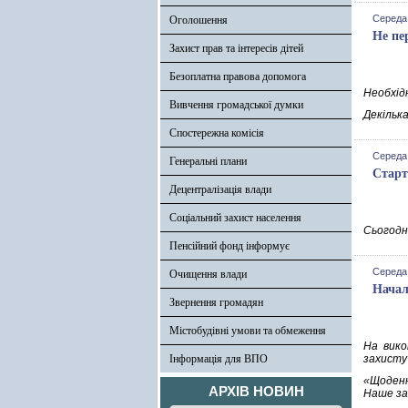
Середа,
Оголошення
Не пе
Захист прав та інтересів дітей
Безоплатна правова допомога
Необхідн
Вивчення громадської думки
Декілька
Спостережна комісія
Середа,
Генеральні плани
Старт
Децентралізація влади
Соціальний захист населення
Сьогодні
Пенсійний фонд інформує
Середа,
Очищення влади
Начал
Звернення громадян
Містобудівні умови та обмеження
На вико
Інформація для ВПО
захисту
«Щоденн
АРХІВ НОВИН
Наше зав