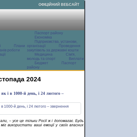
ОФІЦІЙНИЙ ВЕБСАЙТ
Паспорт району
Економіка
Підприємства, установи,
ї
Плани
організації
Проведення
анів роботи
закупівель за державні кошти
ції
Медицина
Сім'я,
молодь та спорт
Виплати
Бюджет
Паспорт
району
стопада 2024
як і в 1000-й день, і 24 лютого –
али, – усе це тільки Росії ж і допомагає. Будь
міг використати ваші емоції у своїх власних