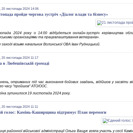
 20 листопада 2024 14:06
стопада пройде чергова зустріч «Діалог влади та бізнесу»
опада 2024 року о 14:00 відбудеться онлайн-зустріч керівництва обл
ськими організаціями та працевлаштування ветеранів».
 заході візьме начальник Волинської ОВА Іван Рудницький.
 20 листопада 2024 11:17
а в Любешівській громаді
анень, отриманих під час виконання бойових завдань, відійшов у засвіти ві
ого часу "пройшов" АТО/ООС.
оїна зупинилося 19 листопада 2024 року.
 20 листопада 2024 11:11
й голос: Камінь-Каширщина підтримує План перемоги
ця районної військової адміністрації Ольга Ващук взяла участь у сесії Камі