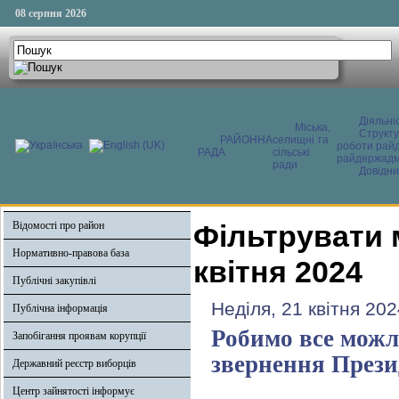
08 серпня 2026
Діяльні
Міська,
Структ
РАЙОННА
селищні та
роботи райд
РАДА
сільські
райдержадмі
ради
Довідни
Відомості про район
Фільтрувати 
Нормативно-правова база
квітня 2024
Публічні закупівлі
Неділя, 21 квітня 202
Публічна інформація
Робимо все можл
Запобігання проявам корупції
звернення Прези
Державний реєстр виборців
Центр зайнятості інформує