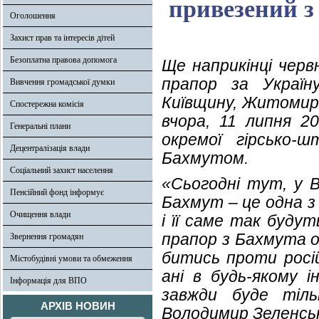
привезений з
Оголошення
Захист прав та інтересів дітей
Безоплатна правова допомога
Ще наприкінці чер
прапор за Україн
Вивчення громадської думки
Київщину, Житомирщ
Спостережна комісія
вчора, 11 липня 20
Генеральні плани
окремої гірсько-
Децентралізація влади
Бахмутом.
Соціальний захист населення
«Сьогодні тут, у В
Пенсійний фонд інформує
Бахмут – це одна з
Очищення влади
і її саме так буду
прапор з Бахмута о
Звернення громадян
битись проти росій
Містобудівні умови та обмеження
ані в будь-якому і
Інформація для ВПО
завжди буде тіль
АРХІВ НОВИН
Володимир Зеленсь