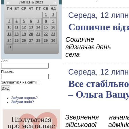
«
»
ЛИПЕНЬ 2023
ПН
ВТ
СР
ЧТ
ПТ
СБ
НД
Середа, 12 липн
1
2
3
4
5
6
7
8
9
Сошичне відз
10
11
12
13
14
15
16
17
18
19
20
21
22
23
Сошичне
24
25
26
27
28
29
30
відзначає день
31
села
Логін
Середа, 12 липн
Пароль
Все стабільно
Залишатися на сайті
– Ольга Ващ
Забули пароль?
Забули логін?
Звернення начал
військової адмін