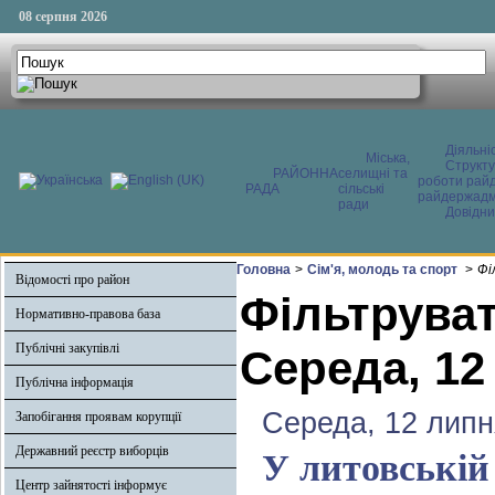
08 серпня 2026
Діяльні
Міська,
Структ
РАЙОННА
селищні та
роботи райд
РАДА
сільські
райдержадмі
ради
Довідни
Головна
>
Сім'я, молодь та спорт
>
Фі
Відомості про район
Фільтруват
Нормативно-правова база
Публічні закупівлі
Середа, 12
Публічна інформація
Середа, 12 липн
Запобігання проявам корупції
Державний реєстр виборців
У литовській
Центр зайнятості інформує