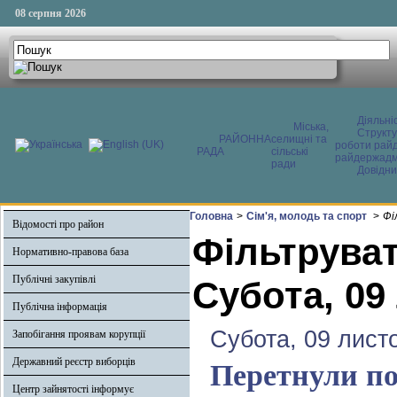
08 серпня 2026
Діяльні
Міська,
Структ
РАЙОННА
селищні та
роботи райд
РАДА
сільські
райдержадмі
ради
Довідни
Головна
>
Сім'я, молодь та спорт
>
Фі
Відомості про район
Фільтруват
Нормативно-правова база
Публічні закупівлі
Субота, 09
Публічна інформація
Субота, 09 лист
Запобігання проявам корупції
Державний реєстр виборців
Перетнули по
Центр зайнятості інформує