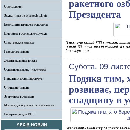
ракетного оз
Оголошення
Президента
Захист прав та інтересів дітей
Безоплатна правова допомога
Вивчення громадської думки
Спостережна комісія
Зараз уже понад 800 компаній прац
понад 30 років незалежності ми ма
інвестування.
Генеральні плани
Децентралізація влади
Субота, 09 лист
Соціальний захист населення
Подяка тим, х
Пенсійний фонд інформує
розвиває, пе
Очищення влади
Звернення громадян
спадщину в ус
Містобудівні умови та обмеження
Інформація для ВПО
АРХІВ НОВИН
Звернення начальниці районної військ