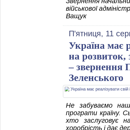
Звернення начальни
військової адмініст
Ващук
П'ятниця, 11 се
Україна має 
на розвиток,
– звернення 
Зеленського
Не забуваємо наш
програти країну. Сь
хто заслуговує н
хоробрість і дає де