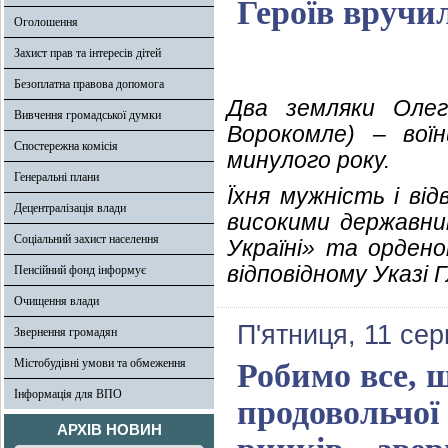
Героїв вручи
Оголошення
Захист прав та інтересів дітей
Безоплатна правова допомога
Два земляки Олег 
Вивчення громадської думки
Ворокомле) – воїн
Спостережна комісія
минулого року.
Генеральні плани
Їхня мужність і від
Децентралізація влади
високими державни
Соціальний захист населення
Україні» та ордено
відповідному Указі 
Пенсійний фонд інформує
Очищення влади
П'ятниця, 11 се
Звернення громадян
Містобудівні умови та обмеження
Робимо все, 
Інформація для ВПО
продовольчої 
АРХІВ НОВИН