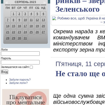
ринків – зве
«
»
СЕРПЕНЬ 2023
Зеленського
ПН
ВТ
СР
ЧТ
ПТ
СБ
НД
1
2
3
4
5
6
7
8
9
10
11
12
13
14
15
16
17
18
19
20
Окрема нарада з к
21
22
23
24
25
26
27
командувачем В
28
29
30
31
міністерством і
експорту зерна тр
Логін
Пароль
П'ятниця, 11 се
Залишатися на сайті
Не стало ще 
Забули пароль?
Забули логін?
Ще одна сумна зві
військовослужбовця 