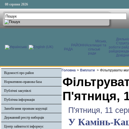
08 серпня 2026
Діяльні
Міська,
Структ
РАЙОННА
селищні та
роботи райд
РАДА
сільські
райдержадмі
ради
Довідни
Головна
>
Виплати
>
Фільтрувати мат
Відомості про район
Фільтруват
Нормативно-правова база
Публічні закупівлі
П'ятниця, 
Публічна інформація
П'ятниця, 11 се
Запобігання проявам корупції
Державний реєстр виборців
У Камінь-Каш
Центр зайнятості інформує