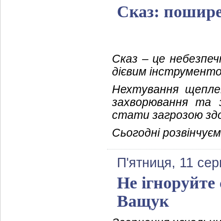
Сказ: пошире
Cказ – це небезпеч
дієвим інструменто
Нехтування щепле
захворювання та з
стати загрозою здо
Сьогодні розвінчуєм
П'ятниця, 11 се
Не ігноруйте 
Ващук