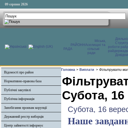
09 серпня 2026
Діяльні
Міська,
Структ
РАЙОННА
селищні та
роботи райд
РАДА
сільські
райдержадмі
ради
Довідни
Головна
>
Виплати
>
Фільтрувати мат
Відомості про район
Фільтруват
Нормативно-правова база
Публічні закупівлі
Субота, 16
Публічна інформація
Субота, 16 вере
Запобігання проявам корупції
Державний реєстр виборців
Наше завданн
Центр зайнятості інформує