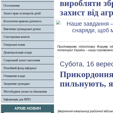
виробляти зб
Оголошення
захист від аг
Захист прав та інтересів дітей
Безоплатна правова допомога
Вивчення громадської думки
Спостережна комісія
Генеральні плани
Продовжуємо підготовку Форуму об
потенціал України – нашу спроможні
Децентралізація влади
Соціальний захист населення
Субота, 16 вере
Пенсійний фонд інформує
Прикордоння 
Очищення влади
пильнують, я
Звернення громадян
Містобудівні умови та обмеження
Інформація для ВПО
АРХІВ НОВИН
Звернення начальниці районної військ