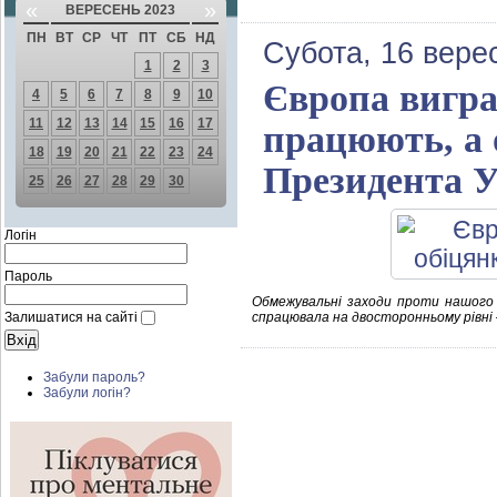
«
»
ВЕРЕСЕНЬ 2023
ПН
ВТ
СР
ЧТ
ПТ
СБ
НД
Субота, 16 вере
1
2
3
Європа вигра
4
5
6
7
8
9
10
11
12
13
14
15
16
17
працюють, а 
18
19
20
21
22
23
24
Президента У
25
26
27
28
29
30
Логін
Пароль
Обмежувальні заходи проти нашого 
Залишатися на сайті
спрацювала на двосторонньому рівні –
Забули пароль?
Забули логін?