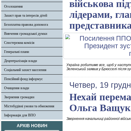
військова під
Оголошення
лідерами, гл
Захист прав та інтересів дітей
представник
Безоплатна правова допомога
Вивчення громадської думки
Спостережна комісія
Генеральні плани
Децентралізація влади
Україна робитиме все, щоб у наступ
Зеленський заявив у Брюсселі після з
Соціальний захист населення
Пенсійний фонд інформує
Четвер, 19 груд
Очищення влади
Нехай перемаг
Звернення громадян
Ольга Ващук
Містобудівні умови та обмеження
Інформація для ВПО
Звернення начальниці районної військ
АРХІВ НОВИН