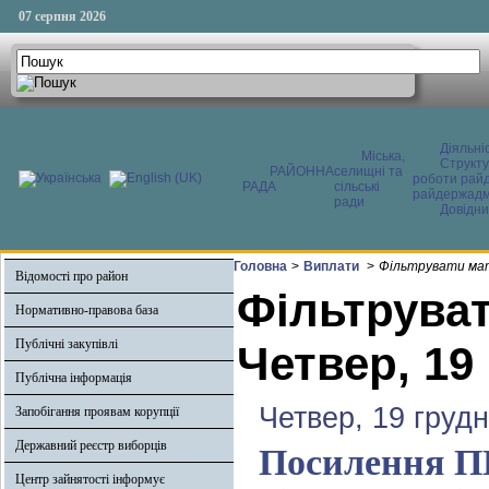
07 серпня 2026
Діяльні
Міська,
Структ
РАЙОННА
селищні та
роботи райд
РАДА
сільські
райдержадмі
ради
Довідни
Головна
>
Виплати
>
Фільтрувати мат
Відомості про район
Фільтруват
Нормативно-правова база
Публічні закупівлі
Четвер, 19
Публічна інформація
Четвер, 19 груд
Запобігання проявам корупції
Державний реєстр виборців
Посилення ПП
Центр зайнятості інформує