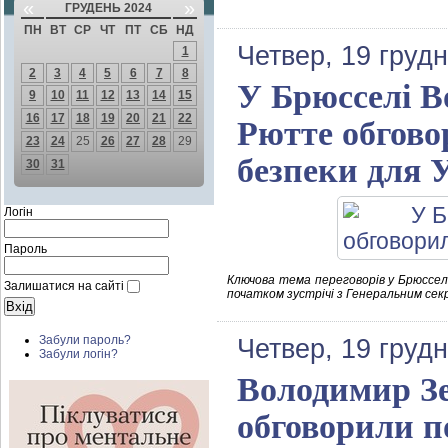
«
»
ГРУДЕНЬ 2024
ПН
ВТ
СР
ЧТ
ПТ
СБ
НД
Четвер, 19 груд
1
2
3
4
5
6
7
8
У Брюсселі В
9
10
11
12
13
14
15
16
17
18
19
20
21
22
Рютте обгово
23
24
25
26
27
28
29
безпеки для 
30
31
Логін
Пароль
Ключова тема переговорів у Брюссел
Залишатися на сайті
початком зустрічі з Генеральним с
Забули пароль?
Четвер, 19 груд
Забули логін?
Володимир З
обговорили п