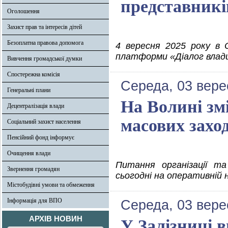
представників
Оголошення
Захист прав та інтересів дітей
Безоплатна правова допомога
4 вересня 2025 року в 
платформи «Діалог влади
Вивчення громадської думки
Спостережна комісія
Середа, 03 вере
Генеральні плани
На Волині зм
Децентралізація влади
масових заход
Соціальний захист населення
Пенсійний фонд інформує
Очищення влади
Питання організації та
Звернення громадян
сьогодні на оперативній 
Містобудівні умови та обмеження
Інформація для ВПО
Середа, 03 вере
АРХІВ НОВИН
У Залізниці в