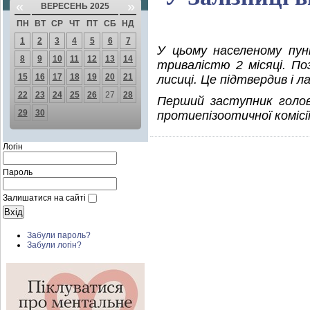
«
»
ВЕРЕСЕНЬ 2025
ПН
ВТ
СР
ЧТ
ПТ
СБ
НД
1
2
3
4
5
6
7
У цьому населеному пун
8
9
10
11
12
13
14
тривалістю 2 місяці. По
15
16
17
18
19
20
21
лисиці. Це підтвердив і 
22
23
24
25
26
27
28
Перший заступник голов
29
30
протиепізоотичної комісії
Логін
Пароль
Залишатися на сайті
Забули пароль?
Забули логін?