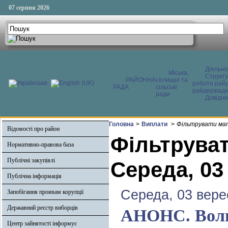
07 серпня 2026
Діяльні
Міська,
Структ
РАЙОННА
селищні та
роботи райд
РАДА
сільські
райдержадмі
ради
Довідни
Головна
>
Виплати
>
Фільтрувати мат
Відомості про район
Фільтруват
Нормативно-правова база
Публічні закупівлі
Середа, 03
Публічна інформація
Середа, 03 вере
Запобігання проявам корупції
Державний реєстр виборців
АНОНС. Воли
Центр зайнятості інформує