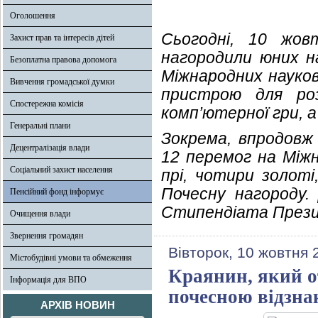
Оголошення
Сьогодні, 10 жов
Захист прав та інтересів дітей
нагородили юних на
Безоплатна правова допомога
Міжнародних науков
Вивчення громадської думки
пристрою для роз
Спостережна комісія
комп’ютерної гри, а
Генеральні плани
Зокрема, впродовж 
Децентралізація влади
12 перемог на Міжн
Соціальний захист населення
прі, чотири золоті
Почесну нагороду.
Пенсійний фонд інформує
Стипендіата Прези
Очищення влади
Звернення громадян
Вівторок, 10 жовтня 
Містобудівні умови та обмеження
Краянин, який о
Інформація для ВПО
почесною відзн
АРХІВ НОВИН