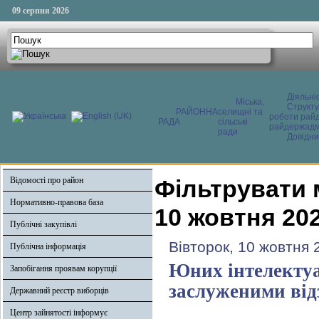
09 серпня 2026
Діяльні
Міська,
Структ
РАЙОННА
селищні та
роботи райд
РАДА
сільські
райдержадмі
ради
Довідни
Відомості про район
Фільтрувати 
Нормативно-правова база
10 жовтня 20
Публічні закупівлі
Вівторок, 10 жовтня 
Публічна інформація
Юних інтелектуа
Запобігання проявам корупції
заслуженими ві
Державний реєстр виборців
Центр зайнятості інформує