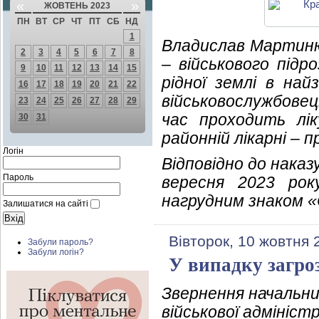
«
»
ЖОВТЕНЬ 2023
ПН
ВТ
СР
ЧТ
ПТ
СБ
НД
1
Владислав Мартиню
2
3
4
5
6
7
8
– військового підр
9
10
11
12
13
14
15
рідної землі в най
16
17
18
19
20
21
22
військовослужбове
23
24
25
26
27
28
29
час проходить лік
30
31
районній лікарні – п
Логін
Відповідно до наказ
Пароль
вересня 2023 рок
нагрудним знаком «
Залишатися на сайті
Вівторок, 10 жовтня 
Забули пароль?
Забули логін?
У випадку загро
Звернення начальни
військової адмініст