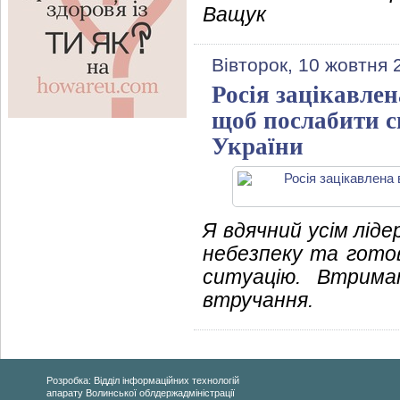
Ващук
Вівторок, 10 жовтня 
Росія зацікавлен
щоб послабити с
України
Я вдячний усім лід
небезпеку та гото
ситуацію. Втрима
втручання.
Розробка: Відділ інформаційних технологій
апарату Волинської облдержадміністрації