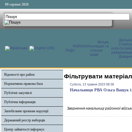
09 серпня 2026
Діяльні
Міська,
Структ
РАЙОННА
селищні та
роботи райд
РАДА
сільські
райдержадмі
ради
Довідни
Відомості про район
Фільтрувати матеріал
Нормативно-правова база
Субота, 13 травня 2023 08:36
Начальниця РВА Ольга Ващук із 
Публічні закупівлі
Публічна інформація
Звернення начальниці районної військ
Запобігання проявам корупції
Державний реєстр виборців
Центр зайнятості інформує