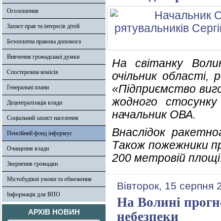
Оголошення
Захист прав та інтересів дітей
Безоплатна правова допомога
Вивчення громадської думки
На світанку Воли
Спостережна комісія
очільник області, 
«Підприємство виго
Генеральні плани
жодного стосунку 
Децентралізація влади
начальник ОВА.
Соціальний захист населення
Внаслідок ракетног
Пенсійний фонд інформує
Також пожежники пр
Очищення влади
200 метровій площі
Звернення громадян
Містобудівні умови та обмеження
Вівторок, 15 серпня 
Інформація для ВПО
На Волині прогн
АРХІВ НОВИН
небезпеки