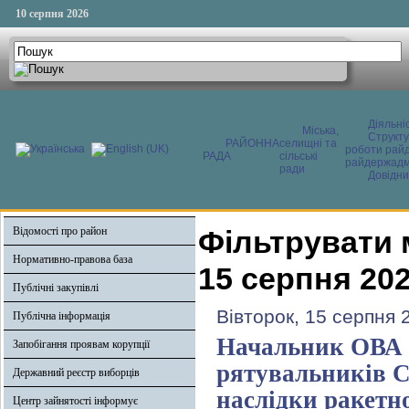
10 серпня 2026
Діяльні
Міська,
Структ
РАЙОННА
селищні та
роботи райд
РАДА
сільські
райдержадмі
ради
Довідни
Відомості про район
Фільтрувати 
Нормативно-правова база
15 серпня 20
Публічні закупівлі
Вівторок, 15 серпня 
Публічна інформація
Начальник ОВА 
Запобігання проявам корупції
рятувальників 
Державний реєстр виборців
наслідки ракетно
Центр зайнятості інформує