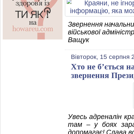
Звернення начальни
військової адмініст
Ващук
Вівторок, 15 серпня 
Хто не б’ється н
звернення Прези
Увесь адреналін кра
там – у боях зара
допомагає! Слава в