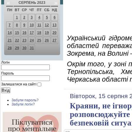
«
»
СЕРПЕНЬ 2023
ПН
ВТ
СР
ЧТ
ПТ
СБ
НД
1
2
3
4
5
6
7
8
9
10
11
12
13
14
15
16
17
18
19
20
Український гідро
21
22
23
24
25
26
27
областей переважа
28
29
30
31
Зокрема, на Волині 
Окрім того, у зоні
Логін
Тернопільська, Хм
Пароль
Черкаська області 
Залишатися на сайті
Вівторок, 15 серпня 
Забули пароль?
Краяни, не ігнор
Забули логін?
розповсюджуйте 
безпековій ситуа