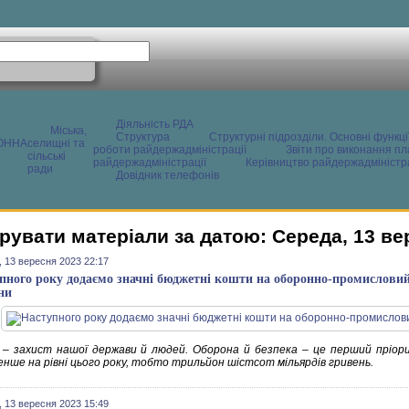
Діяльність РДА
Міська,
Структура
Структурні підрозділи. Основні функці
ОННА
селищні та
роботи райдержадміністрації
Звіти про виконання пл
сільські
райдержадміністрації
Керівництво райдержадміністра
ради
Довідник телефонів
рувати матеріали за датою: Середа, 13 ве
 13 вересня 2023 22:17
пного року додаємо значні бюджетні кошти на оборонно-промислови
ни
 – захист нашої держави й людей. Оборона й безпека – це перший пріори
нше на рівні цього року, тобто трильйон шістсот мільярдів гривень.
 13 вересня 2023 15:49