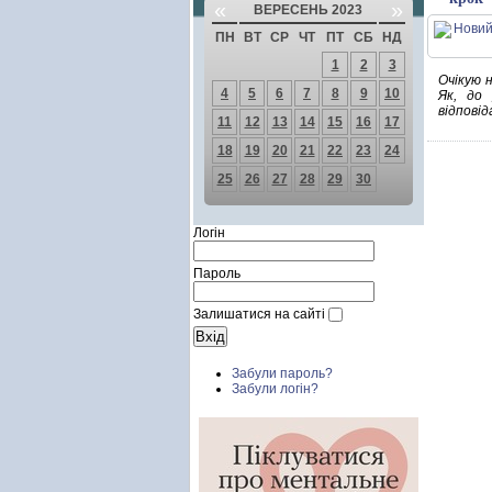
«
»
ВЕРЕСЕНЬ 2023
ПН
ВТ
СР
ЧТ
ПТ
СБ
НД
1
2
3
Очікую 
4
5
6
7
8
9
10
Як, до
відпові
11
12
13
14
15
16
17
18
19
20
21
22
23
24
25
26
27
28
29
30
Логін
Пароль
Залишатися на сайті
Забули пароль?
Забули логін?