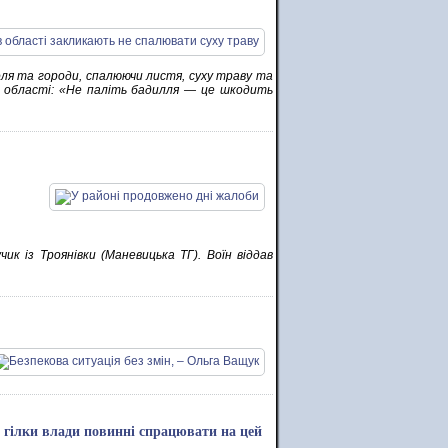
я та городи, спалюючи листя, суху траву та
в області: «Не паліть бадилля — це шкодить
ик із Троянівки (Маневицька ТГ). Воїн віддав
і гілки влади повинні спрацювати на цей