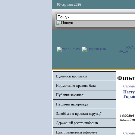
06 серпня 2026
РАЙ
РАДА
Відомості про район
Фільт
Нормативно-правова база
Середа,
Насту
Публічні закупівлі
Украї
Публічна інформація
Запобігання проявам корупції
Головне
щонайме
Державний реєстр виборців
Центр зайнятості інформує
Середа,