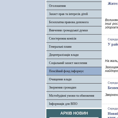
Жител
Оголошення
Захист прав та інтересів дітей
Волинян
Безоплатна правова допомога
інші ро
здоров’
Вивчення громадської думки
Спостережна комісія
Середа,
У рай
Генеральні плани
Децентралізація влади
На жаль,
Соціальний захист населення
Захищаю
найдорож
Пенсійний фонд інформує
Очищення влади
Середа,
Звернення громадян
Безпе
Зверненн
Містобудівні умови та обмеження
Інформація для ВПО
Середа,
АРХІВ НОВИН
Новий
крок 