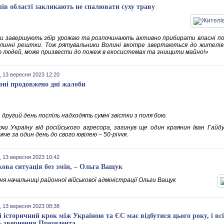
ів області закликають не спалювати суху траву
и завершують збір урожаю та розпочинають активно прибирати власні пол
слинні рештки. Тож рятувальники Волині вкотре звертаються до жителі
ю людей, може призвести до пожеж в екосистемах та знищити майно!»
 13 вересня 2023 12:20
оні продовжено дні жалоби
 другий день поспіль надходять сумні звістки з поля бою.
чи Україну від російського агресора, загинув ще один краянин Іван Гайдуч
че за один день до свого ювілею – 50-річчя.
 13 вересня 2023 10:42
кова ситуація без змін, – Ольга Ващук
я начальниці районної військової адміністрації Ольги Ващук
 13 вересня 2023 08:38
 історичний крок між Україною та ЄС має відбутися цього року, і вс
– звернення Президента