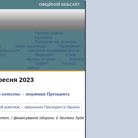
ОФІЦІЙНИЙ ВЕБСАЙТ
Паспорт району
Економіка
Підприємства, установи,
ї
Плани
організації
Проведення
анів роботи
закупівель за державні кошти
ції
Медицина
Сім'я,
молодь та спорт
Виплати
Бюджет
Паспорт
району
ресня 2023
й комплекс – звернення Президента
тет, і фінансування оборони й безпеки буде