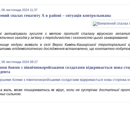
 06 листопада 2024 11:37
ений спалах гепатиту А в районі – ситуація контрольована
ні активізували зусилля з метою протидії спалаху вірусного гепати
тичних заходів у зв’язку з періодичністю і сезонністю цього захворювання.
гнище недуги виявили в селі Верхи Камінь-Каширської територіальної 
атами епідеміологічного дослідження встановлено, що контактно-побутов
 06 листопада 2024 08:27
ми боями з північнокорейськими солдатами відкривається нова сторі
дента
на жаль, може поширюватись як вірус, коли не зустрічає достатньої про
ьо сильною.