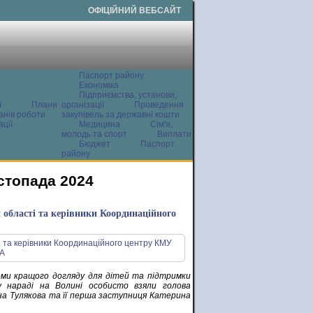
ОФІЦІЙНИЙ ВЕБСАЙТ
Паспорт району
Економіка
Підприємства, установи,
ї
Плани
організації
Проведення
анів роботи
закупівель за державні кошти
ції
Медицина
Сім'я,
молодь та спорт
Виплати
Бюджет
Паспорт
району
стопада 2024
и області та керівники Координаційного
теми кращого догляду для дітей та підтримки
у нараді на Волині особисто взяли голова
на Тулякова та її перша заступниця Катерина