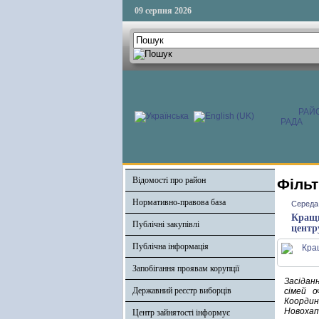
09 серпня 2026
РАЙ
РАДА
Відомості про район
Фільт
Нормативно-правова база
Середа,
Кращи
Публічні закупівлі
центр
Публічна інформація
Запобігання проявам корупції
Засідан
Державний реєстр виборців
сімей о
Координ
Новохат
Центр зайнятості інформує