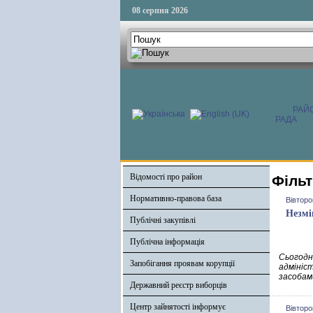
08 серпня 2026
РАЙ
РАДА
Відомості про район
Фільт
Нормативно-правова база
Вівторо
Незмі
Публічні закупівлі
Публічна інформація
Сьогодн
Запобігання проявам корупції
адмініс
засобам
Державний реєстр виборців
Центр зайнятості інформує
Вівторо