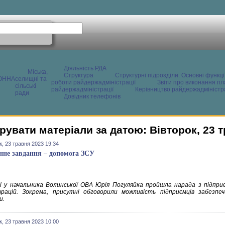
Діяльність РДА
Міська,
Структура
Структурні підрозділи. Основні функці
ОННА
селищні та
роботи райдержадміністрації
Звіти про виконання пл
сільські
райдержадміністрації
Керівництво райдержадміністра
ради
Довідник телефонів
рувати матеріали за датою: Вівторок, 23 
к, 23 травня 2023 19:34
нне завдання – допомога ЗСУ
і у начальника Волинської ОВА Юрія Погуляйка пройшла нарада з підприє
трацій. Зокрема, присутні обговорили можливість підприємців забезпе
и.
к, 23 травня 2023 10:00