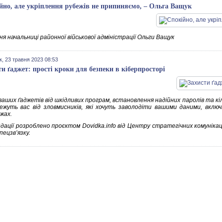
йно, але укріплення рубежів не припиняємо, – Ольга Ващук
я начальниці районної військової адміністрації Ольги Ващук
к, 23 травня 2023 08:53
ти ґаджет: прості кроки для безпеки в кіберпросторі
аших ґаджетів від шкідливих програм, встановлення надійних паролів та кіл
режуть вас від зловмисників, які хочуть заволодіти вашими даними, включ
жах.
дації розроблено проєктом Dovidka.info від Центру стратегічних комунікац
пецзв’язку.