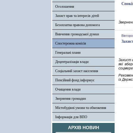
Спокі
Оголошення
Захист прав та інтересів дітей
Зверненн
Безоплатна правова допомога
Вивчення громадської думки
Вівторо
Захис
Спостережна комісія
Генеральні плани
Захист в
Децентралізація влади
які вбе
соцмере
Соціальний захист населення
Рекомен
із Держс
Пенсійний фонд інформує
Очищення влади
Звернення громадян
Містобудівні умови та обмеження
Інформація для ВПО
АРХІВ НОВИН