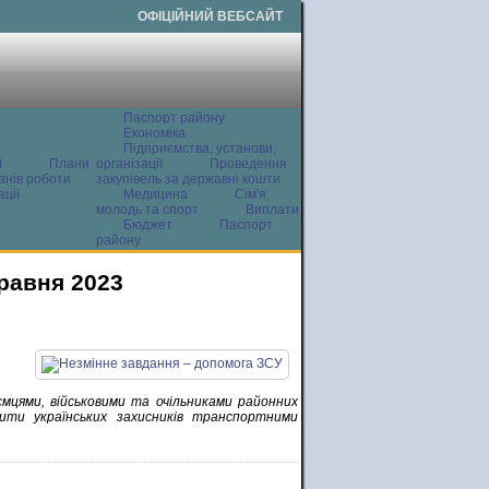
ОФІЦІЙНИЙ ВЕБСАЙТ
Паспорт району
Економіка
Підприємства, установи,
ї
Плани
організації
Проведення
анів роботи
закупівель за державні кошти
ції
Медицина
Сім'я,
молодь та спорт
Виплати
Бюджет
Паспорт
району
травня 2023
мцями, військовими та очільниками районних
чити українських захисників транспортними