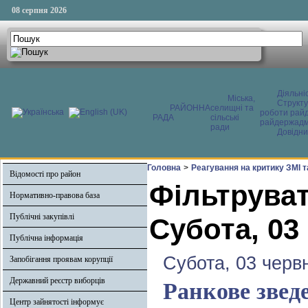
08 серпня 2026
Діяльні
Міська,
Структ
РАЙОННА
селищні та
роботи райд
РАДА
сільські
райдержадмі
ради
Довідни
Головна
>
Реагування на критику ЗМІ 
Відомості про район
Фільтруват
Нормативно-правова база
Публічні закупівлі
Субота, 03
Публічна інформація
Субота, 03 черв
Запобігання проявам корупції
Державний реєстр виборців
Ранкове звед
Центр зайнятості інформує