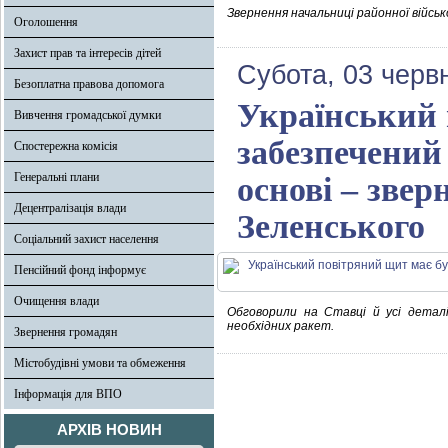
Звернення начальниці районної військ
Оголошення
Захист прав та інтересів дітей
Субота, 03 черв
Безоплатна правова допомога
Український 
Вивчення громадської думки
забезпечений 
Спостережна комісія
Генеральні плани
основі – зве
Децентралізація влади
Зеленського
Соціальний захист населення
Пенсійний фонд інформує
Очищення влади
Обговорили на Ставці й усі детал
необхідних ракет.
Звернення громадян
Містобудівні умови та обмеження
Інформація для ВПО
АРХІВ НОВИН