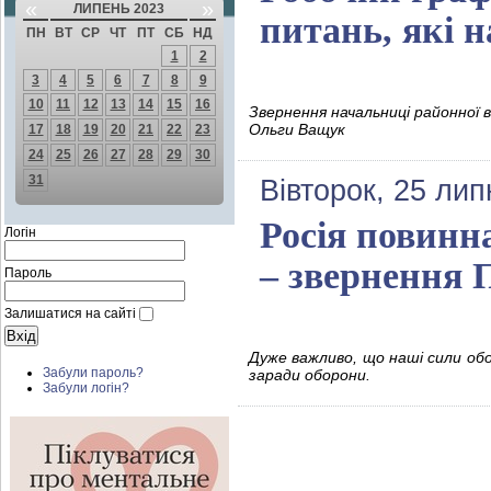
«
»
ЛИПЕНЬ 2023
питань, які н
ПН
ВТ
СР
ЧТ
ПТ
СБ
НД
1
2
3
4
5
6
7
8
9
10
11
12
13
14
15
16
Звернення начальниці районної ві
Ольги Ващук
17
18
19
20
21
22
23
24
25
26
27
28
29
30
31
Вівторок, 25 лип
Росія повинн
Логін
– звернення 
Пароль
Залишатися на сайті
Дуже важливо, що наші сили об
Забули пароль?
заради оборони.
Забули логін?