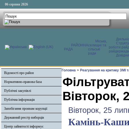
06 серпня 2026
Діяльні
Міська,
Структ
РАЙОННА
селищні та
роботи райд
РАДА
сільські
райдержадмі
ради
Довідни
Головна
>
Реагування на критику ЗМІ 
Відомості про район
Фільтруват
Нормативно-правова база
Публічні закупівлі
Вівторок, 
Публічна інформація
Вівторок, 25 лип
Запобігання проявам корупції
Державний реєстр виборців
Камінь-Каши
Центр зайнятості інформує