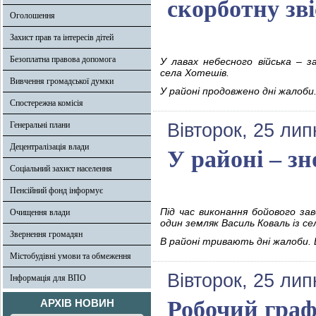
скорботну зві
Оголошення
Захист прав та інтересів дітей
Безоплатна правова допомога
У лавах небесного війська – з
села Хотешів.
Вивчення громадської думки
У районі продовжено дні жалоби
Спостережна комісія
Генеральні плани
Вівторок, 25 лип
Децентралізація влади
У районі – зн
Соціальний захист населення
Пенсійний фонд інформує
Під час виконання бойового зав
Очищення влади
один земляк Василь Коваль із се
Звернення громадян
В районі тривають дні жалоби.
Містобудівні умови та обмеження
Вівторок, 25 лип
Інформація для ВПО
Робочий граф
АРХІВ НОВИН