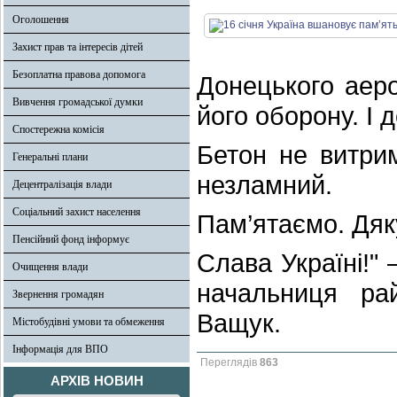
Оголошення
Захист прав та інтересів дітей
Безоплатна правова допомога
Донецького аеро
Вивчення громадської думки
його оборону. І д
Спостережна комісія
Бетон не витрим
Генеральні плани
незламний.
Децентралізація влади
Соціальний захист населення
Пам’ятаємо. Дя
Пенсійний фонд інформує
Слава Україні!" 
Очищення влади
начальниця рай
Звернення громадян
Ващук.
Містобудівні умови та обмеження
Інформація для ВПО
Переглядів
863
АРХІВ НОВИН