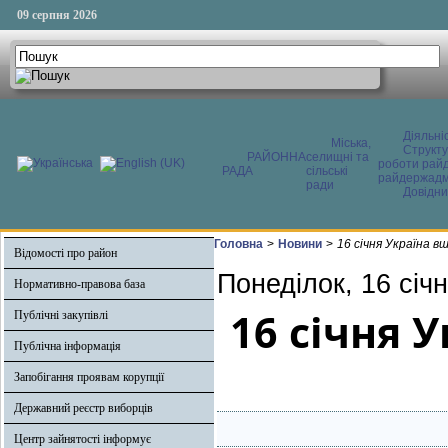
09 серпня 2026
Діяльні
Міська,
Структ
РАЙОННА
селищні та
роботи райд
РАДА
сільські
райдержадмі
ради
Довідни
Головна
>
Новини
>
16 січня Україна в
Відомості про район
Понеділок, 16 січ
Нормативно-правова база
16 січня 
Публічні закупівлі
Публічна інформація
Запобігання проявам корупції
Державний реєстр виборців
Центр зайнятості інформує