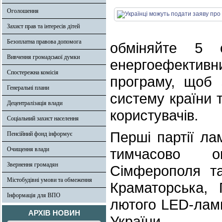
Оголошення
Захист прав та інтересів дітей
Безоплатна правова допомога
обміняйте 5 
Вивчення громадської думки
енергоефекти
Спостережна комісія
програму, щоб 
Генеральні плани
систему країни 
Децентралізація влади
користувачів.
Соціальний захист населення
Перші партії ла
Пенсійний фонд інформує
Очищення влади
тимчасово ок
Звернення громадян
Сімферополя т
Містобудівні умови та обмеження
Краматорська, 
Інформація для ВПО
лютого LED-ламп
АРХІВ НОВИН
України.