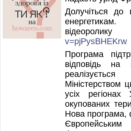
Долучіться до 
енергет
відеоро
v=pjPysBHEKrw
Програма під
відповідь на 
реалізуєтьс
Міністерством 
усіх регіонах
окупованих тери
Нова програма, 
Європейським 