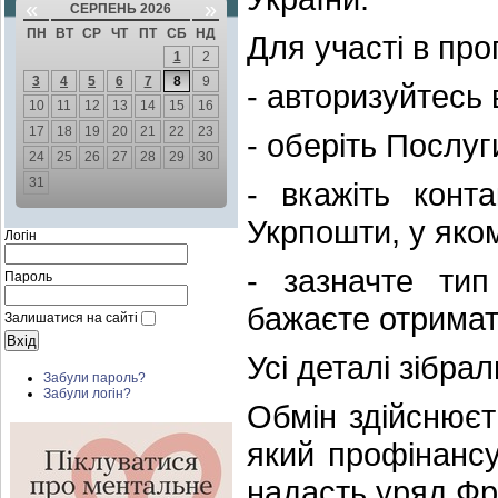
«
»
СЕРПЕНЬ 2026
ПН
ВТ
СР
ЧТ
ПТ
СБ
НД
Для участі в про
1
2
3
4
5
6
7
8
9
- авторизуйтесь 
10
11
12
13
14
15
16
17
18
19
20
21
22
23
- оберіть Послуг
24
25
26
27
28
29
30
31
- вкажіть конт
Укрпошти, у яко
Логін
- зазначте тип
Пароль
бажаєте отримат
Залишатися на сайті
Усі деталі зібра
Забули пароль?
Забули логін?
Обмін здійснюєт
який профінанс
надасть уряд Фр