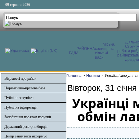
09 серпня 2026
Діяльні
Міська,
Структ
РАЙОННА
селищні та
роботи райд
РАДА
сільські
райдержадмі
ради
Довідни
Головна
>
Новини
>
Українці можуть по
Відомості про район
Вівторок, 31 січня
Нормативно-правова база
Українці 
Публічні закупівлі
Публічна інформація
обмін ла
Запобігання проявам корупції
Державний реєстр виборців
Центр зайнятості інформує