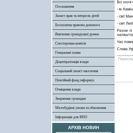
Всі охочі
Оголошення
- м. Камі
Захист прав та інтересів дітей
- смт Ман
- смт Люб
Безоплатна правова допомога
Разом із
Вивчення громадської думки
налаштов
Час повер
Спостережна комісія
Слава Укр
Генеральні плани
Перегля
Децентралізація влади
Соціальний захист населення
Пенсійний фонд інформує
Очищення влади
Звернення громадян
Містобудівні умови та обмеження
Інформація для ВПО
АРХІВ НОВИН