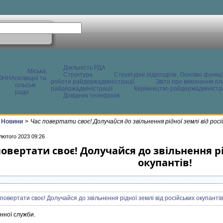
Діяльність РДА
Міська,
Структура
Структурні підрозділи. Основні функці
ОННА
селищні та
роботи райдержадміністрації
Звіти про виконання пл
сільські
райдержадміністрації
Керівництво райдержадміністра
ради
Довідник телефонів
Новини
>
Час повертати своє! Долучайся до звільнення рідної землі від росі
лютого 2023 09:26
повертати своє! Долучайся до звільнення рі
окупантів!
нної служби.