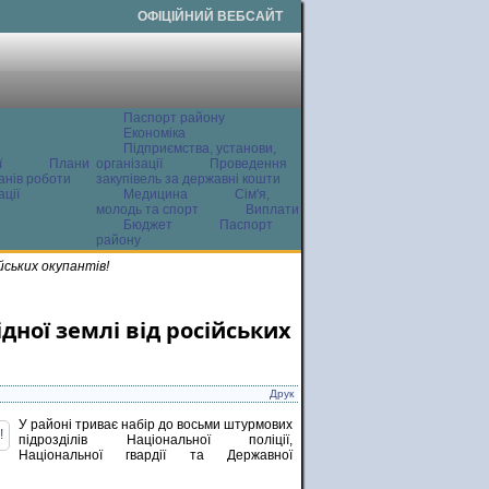
ОФІЦІЙНИЙ ВЕБСАЙТ
Паспорт району
Економіка
Підприємства, установи,
ї
Плани
організації
Проведення
анів роботи
закупівель за державні кошти
ції
Медицина
Сім'я,
молодь та спорт
Виплати
Бюджет
Паспорт
району
йських окупантів!
дної землі від російських
Друк
У районі триває набір до восьми штурмових
підрозділів Національної поліції,
Національної гвардії та Державної