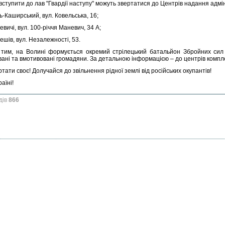
 вступити до лав "Гвардії наступу" можуть звертатися до Центрів надання адмі
нь-Каширський, вул. Ковельська, 16;
евичі, вул. 100-річчя Маневич, 34 А;
ешів, вул. Незалежності, 53.
 тим, на Волині формується окремий стрілецький батальйон Збройних сил 
ані та вмотивовані громадяни. За детальною інформацією – до центрів компле
тати своє! Долучайся до звільнення рідної землі від російських окупантів!
аїні!
дів
866