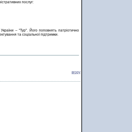
ністративних послуг:
України – "Тур". Його поповнять патріотично
ктування та соціальної підтримки.
вгору