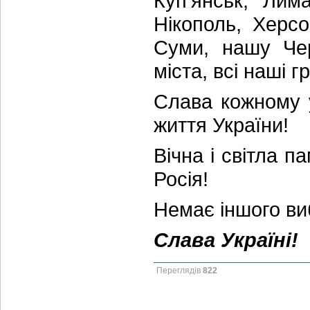
Купʼянськ, Лим
Нікополь, Херс
Суми, нашу Чер
міста, всі наші 
Слава кожному у
життя України!
Вічна і світла па
Росія!
Немає іншого ви
Слава Україні!
Переглядів
822