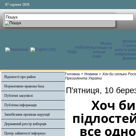
07 серпня 2026
Діяльні
Міська,
Структ
РАЙОННА
селищні та
роботи райд
РАДА
сільські
райдержадмі
ради
Довідни
Головна
>
Новини
>
Хоч би скільки Рос
Відомості про район
Президента України
Нормативно-правова база
П'ятниця, 10 бере
Публічні закупівлі
Хоч би
Публічна інформація
підлосте
Запобігання проявам корупції
Державний реєстр виборців
все одно
Центр зайнятості інформує