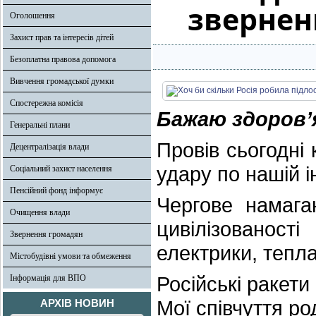
звернен
Оголошення
Захист прав та інтересів дітей
Безоплатна правова допомога
Вивчення громадської думки
Спостережна комісія
Бажаю здоровʼя
Генеральні плани
Провів сьогодні
Децентралізація влади
удару по нашій і
Соціальний захист населення
Пенсійний фонд інформує
Чергове намага
Очищення влади
цивілізованост
Звернення громадян
електрики, тепла
Містобудівні умови та обмеження
Російські ракети
Інформація для ВПО
Мої співчуття ро
АРХІВ НОВИН