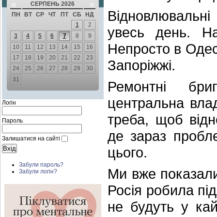
«
»
СЕРПЕНЬ 2026
Відновлювальні
ПН
ВТ
СР
ЧТ
ПТ
СБ
НД
1
2
увесь день. Н
3
4
5
6
7
8
9
Непросто в Одесі
10
11
12
13
14
15
16
17
18
19
20
21
22
23
Запоріжжі.
24
25
26
27
28
29
30
31
Ремонтні бри
центральна влад
Логін
треба, щоб відн
Пароль
де зараз пробл
Залишатися на сайті
цього.
Забули пароль?
Ми вже показали,
Забули логін?
Росія робила пі
не будуть у кай