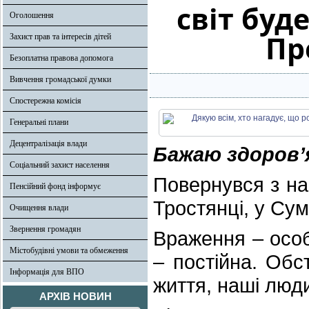
світ бу
Оголошення
Пр
Захист прав та інтересів дітей
Безоплатна правова допомога
Вивчення громадської думки
Спостережна комісія
Генеральні плани
Децентралізація влади
Бажаю здоровʼя
Соціальний захист населення
Повернувся з на
Пенсійний фонд інформує
Тростянці, у Сум
Очищення влади
Звернення громадян
Враження – особл
Містобудівні умови та обмеження
– постійна. Обс
Інформація для ВПО
життя, наші люди
АРХІВ НОВИН