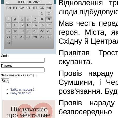
Відновлення тр
«
»
СЕРПЕНЬ 2026
ПН
ВТ
СР
ЧТ
ПТ
СБ
НД
люди відбудовую
1
2
3
4
5
6
7
8
9
Мав честь перед
10
11
12
13
14
15
16
героя. Міста, 
17
18
19
20
21
22
23
24
25
26
27
28
29
30
Східну й Центра
31
Привітав Трос
Логін
окупанта.
Пароль
Провів нараду
Залишатися на сайті
Сумщини, і Чер
розв’язання. Буд
Забули пароль?
Забули логін?
Провів нараду
безпосередньо