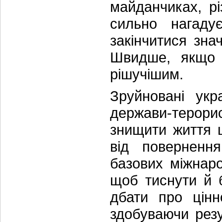
майданчиках, р
сильно нагаду
закінчитися зна
Швидше, якщо 
рішучішим.
Зруйновані укр
держави-терори
знищити життя щ
від поверненн
базових міжнар
щоб тиснути й 
дбати про цінн
здобуваючи рез