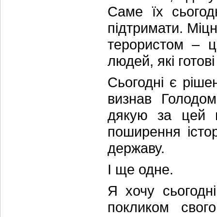
Саме їх сьогодн
підтримати. Міцн
терористом – ц
людей, які готов
Сьогодні є ріше
визнав Голодом
дякую за цей п
поширення істо
державу.
І ще одне.
Я хочу сьогодн
покликом свого