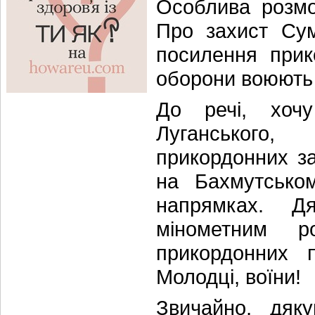
Особлива розмо
Про захист Су
посилення прик
оборони воюють 
До речі, хочу
Луганського,
прикордонних за
на Бахмутськом
напрямках. Д
мінометним р
прикордонних п
Молодці, воїни!
Звичайно, дяк