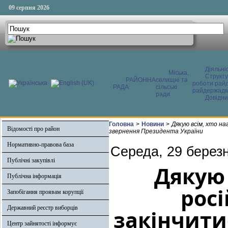
09 серпня 2026
Діяльні
Міська,
Структ
РАЙОННА
селищні та
роботи райд
РАДА
сільські
райдержадмі
ради
Довідни
Головна
>
Новини
>
Дякую всім, хто на
Відомості про район
звернення Президента України
Нормативно-правова база
Середа, 29 березн
Публічні закупівлі
Дякую 
Публічна інформація
росі
Запобігання проявам корупції
Державний реєстр виборців
закінчити
Центр зайнятості інформує