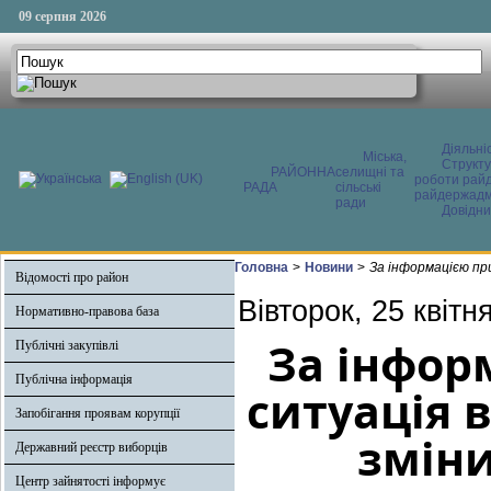
09 серпня 2026
Діяльні
Міська,
Структ
РАЙОННА
селищні та
роботи райд
РАДА
сільські
райдержадмі
ради
Довідни
Головна
>
Новини
>
За інформацією при
Відомості про район
Вівторок, 25 квітн
Нормативно-правова база
За інфор
Публічні закупівлі
Публічна інформація
ситуація 
Запобігання проявам корупції
зміни
Державний реєстр виборців
Центр зайнятості інформує