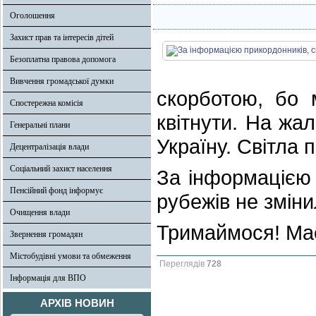
Оголошення
Захист прав та інтересів дітей
Безоплатна правова допомога
Вивчення громадської думки
скорботою, бо 
Спостережна комісія
квітнути. На жа
Генеральні плани
Україну. Світла п
Децентралізація влади
Соціальний захист населення
За інформацією 
Пенсійний фонд інформує
рубежів не зміни
Очищення влади
Тримаймося! Ма
Звернення громадян
Містобудівні умови та обмеження
Переглядів
728
Інформація для ВПО
АРХІВ НОВИН