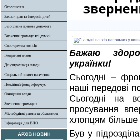
звернен
Оголошення
Захист прав та інтересів дітей
Безоплатна правова допомога
Вивчення громадської думки
Спостережна комісія
Бажаю здоров
Генеральні плани
українки!
Децентралізація влади
Сьогодні – фро
Соціальний захист населення
Пенсійний фонд інформує
наші передові по
Очищення влади
Сьогодні на в
Звернення громадян
просування впе
Містобудівні умови та обмеження
хлопцям більше 
Інформація для ВПО
Був у підрозділа
АРХІВ НОВИН