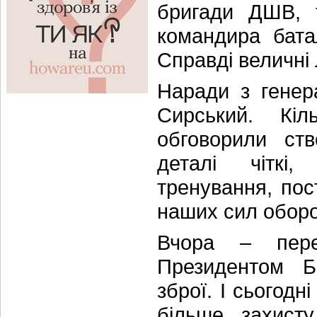
бригади ДШВ, т
командира бата
Справді величні
Наради з генер
Сирський. Кі
обговорили ств
деталі чіткі,
тренування, пос
наших сил оборо
Вчора – пере
Президентом Б
зброї. І сьогодн
більше захисту