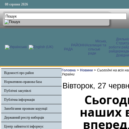
08 серпня 2026
Діяльні
Міська,
Структ
РАЙОННА
селищні та
роботи райд
РАДА
сільські
райдержадмі
ради
Довідни
Головна
>
Новини
>
Сьогодні на всіх н
Відомості про район
України
Нормативно-правова база
Вівторок, 27 черв
Публічні закупівлі
Сьогод
Публічна інформація
наших в
Запобігання проявам корупції
Державний реєстр виборців
вперед,
Центр зайнятості інформує