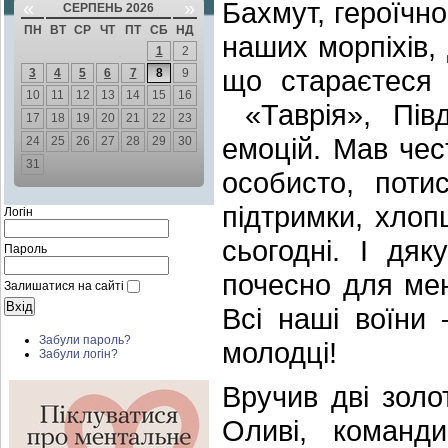
Бахмут, героїчно
«
»
СЕРПЕНЬ 2026
ПН
ВТ
СР
ЧТ
ПТ
СБ
НД
наших морпіхів,
1
2
що стараєтеся 
3
4
5
6
7
8
9
10
11
12
13
14
15
16
«Таврія», Півд
17
18
19
20
21
22
23
емоцій. Мав чес
24
25
26
27
28
29
30
31
особисто, поти
підтримки, хлоп
Логін
сьогодні. І дя
Пароль
почесно для ме
Залишатися на сайті
Всі наші воїни
Забули пароль?
молодці!
Забули логін?
Вручив дві золо
Оливі, команди