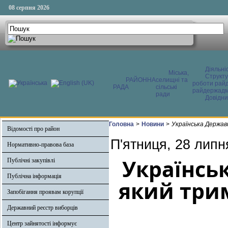
08 серпня 2026
Діяльні
Міська,
Структ
РАЙОННА
селищні та
роботи райд
РАДА
сільські
райдержадмі
ради
Довідни
Головна
>
Новини
>
Українська Держав
Відомості про район
П'ятниця, 28 липн
Нормативно-правова база
Українсь
Публічні закупівлі
Публічна інформація
який три
Запобігання проявам корупції
Державний реєстр виборців
Центр зайнятості інформує