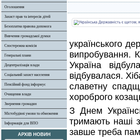
Оголошення
Захист прав та інтересів дітей
Безоплатна правова допомога
Вивчення громадської думки
українського де
Спостережна комісія
випробування. К
Генеральні плани
Україна відбу
Децентралізація влади
відбувалася. Хіб
Соціальний захист населення
славетну спадщи
Пенсійний фонд інформує
хороброго козац
Очищення влади
Звернення громадян
З Днем Українс
Містобудівні умови та обмеження
тримають наші з
Інформація для ВПО
завше треба пам
АРХІВ НОВИН