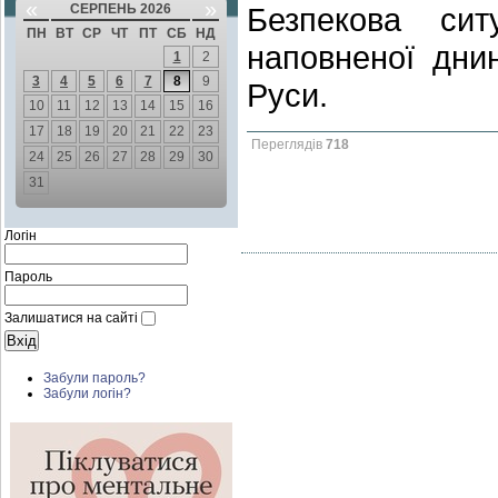
«
»
СЕРПЕНЬ 2026
Безпекова сит
ПН
ВТ
СР
ЧТ
ПТ
СБ
НД
наповненої дни
1
2
3
4
5
6
7
8
9
Руси.
10
11
12
13
14
15
16
17
18
19
20
21
22
23
Переглядів
718
24
25
26
27
28
29
30
31
Логін
Пароль
Залишатися на сайті
Забули пароль?
Забули логін?