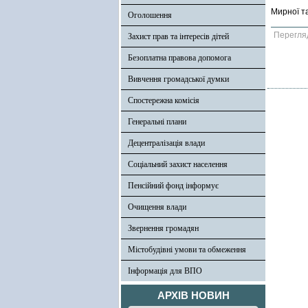
Мирної та
Оголошення
Перегля
Захист прав та інтересів дітей
Безоплатна правова допомога
Вивчення громадської думки
Спостережна комісія
Генеральні плани
Децентралізація влади
Соціальний захист населення
Пенсійний фонд інформує
Очищення влади
Звернення громадян
Містобудівні умови та обмеження
Інформація для ВПО
АРХІВ НОВИН