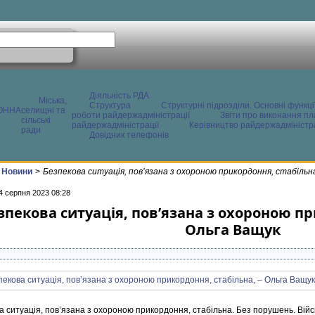
Діяльність РДА
Міська,
Структура
Структурні підрозділи. Основні функці
ОННА
селищні та
роботи райдержадміністрації
Звіти про виконання пл
сільські
райдержадміністрації
Керівництво райдержадміністра
ради
Довідник телефонів
Новини
>
Безпекова ситуація, пов’язана з охороною прикордоння, стабільн
4 серпня 2023 08:28
зпекова ситуація, пов’язана з охороною пр
Ольга Ващук
 ситуація, пов’язана з охороною прикордоння, стабільна. Без порушень. Війсь