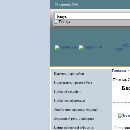
09 серпня 2026
РАЙ
РАДА
Головна
>
Відомості про район
П'ятниця, 0
Нормативно-правова база
Бе
Публічні закупівлі
Публічна інформація
Запобігання проявам корупції
Державний реєстр виборців
Центр зайнятості інформує
Безпекова