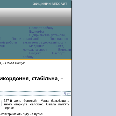
ОФІЦІЙНИЙ ВЕБСАЙТ
Паспорт району
Економіка
Підприємства, установи,
ї
Плани
організації
Проведення
анів роботи
закупівель за державні кошти
ції
Медицина
Сім'я,
молодь та спорт
Виплати
Бюджет
Паспорт
району
а, – Ольга Ващук
икордоння, стабільна, –
Друк
527-й день боротьби. Мала батьківщина
знову огорнута жалобою. Світла пам'ять
Герою!
кові тримають руку на пульсі.