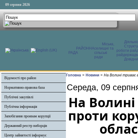
09 серпня 2026
Діяльні
Міська,
Структ
РАЙОННА
селищні та
роботи райд
РАДА
сільські
райдержадмі
ради
Довідни
Головна
>
Новини
>
На Волині триває 
Відомості про район
Середа, 09 серпн
Нормативно-правова база
На Волині
Публічні закупівлі
Публічна інформація
проти кору
Запобігання проявам корупції
облас
Державний реєстр виборців
Центр зайнятості інформує