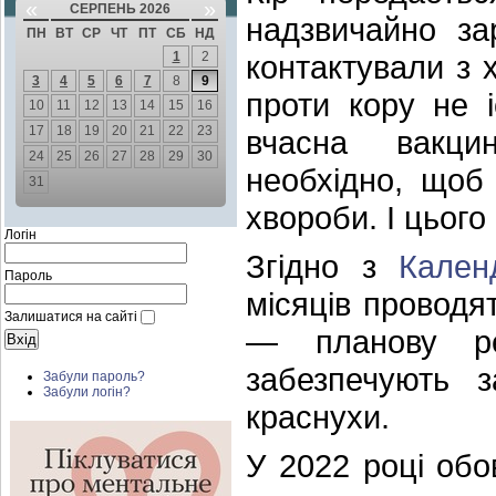
«
»
СЕРПЕНЬ 2026
надзвичайно за
ПН
ВТ
СР
ЧТ
ПТ
СБ
НД
1
2
контактували з 
3
4
5
6
7
8
9
проти кору не 
10
11
12
13
14
15
16
17
18
19
20
21
22
23
вчасна вакцин
24
25
26
27
28
29
30
необхідно, щоб
31
хвороби. І цього
Логін
Згідно з
Кален
Пароль
місяців проводя
Залишатися на сайті
— планову ре
забезпечують з
Забули пароль?
Забули логін?
краснухи.
У 2022 році обо