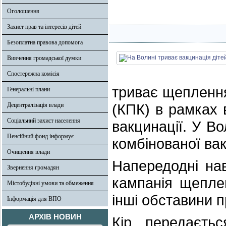
Оголошення
Захист прав та інтересів дітей
Безоплатна правова допомога
Вивчення громадської думки
Спостережна комісія
триває щеплення
Генеральні плани
(КПК) в рамках 
Децентралізація влади
Соціальний захист населення
вакцинації. У В
Пенсійний фонд інформує
комбінованої ва
Очищення влади
Напередодні на
Звернення громадян
кампанія щеплен
Містобудівні умови та обмеження
інші обставини 
Інформація для ВПО
АРХІВ НОВИН
Кір передаєть