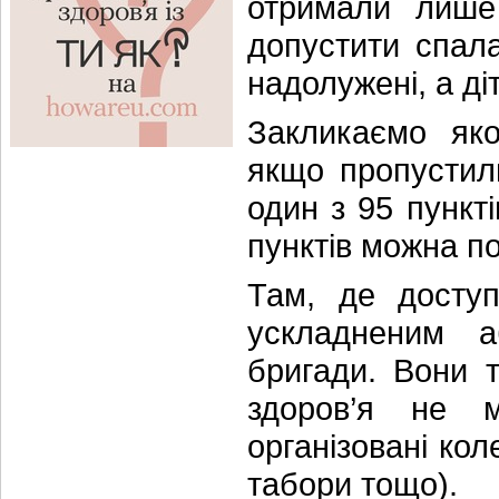
отримали лише
допустити спал
надолужені, а ді
Закликаємо як
якщо пропустил
один з 95 пункт
пунктів можна п
Там, де доступ
ускладненим 
бригади. Вони т
здоров’я не м
організовані кол
табори тощо).